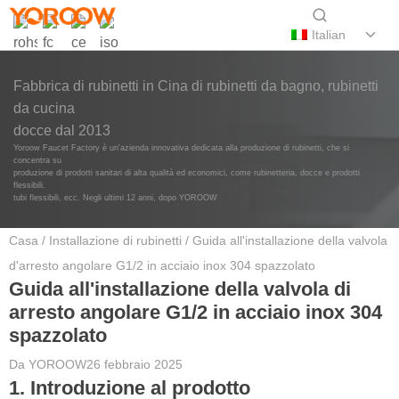
Italian
Fabbrica di rubinetti in Cina di rubinetti da bagno, rubinetti
da cucina
docce dal 2013
Yoroow Faucet Factory è un'azienda innovativa dedicata alla produzione di rubinetti, che si
concentra su
produzione di prodotti sanitari di alta qualità ed economici, come rubinetteria, docce e prodotti
flessibili.
tubi flessibili, ecc. Negli ultimi 12 anni, dopo YOROOW
Casa
/
Installazione di rubinetti
/ Guida all'installazione della valvola
d'arresto angolare G1/2 in acciaio inox 304 spazzolato
Guida all'installazione della valvola di
arresto angolare G1/2 in acciaio inox 304
spazzolato
Da
YOROOW
26 febbraio 2025
1. Introduzione al prodotto