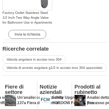
Factory Outlet Stainless Steel
1/2 Inch Two Way Angle Valve
for Bathroom Use in Apartments
& Hotels with Easy Installation
Invia la richiesta
Ricerche correlate
Valvola angolare in acciaio inox 304
Valvola di arresto angolare g1/2 in acciaio inox 304 spazzolato
Fiere di
Notizie
Prodotti al
settore
aziendali
rubinetto
 sotto le
Un'analisi completa della
Safety Upgraded:
Analisi dett
iffarie: il
137a Fiera di Canton e
YOROOW Faucets Pass
processo pr
rubinetti si
una guida per gli
FCM Testing
della fabbric