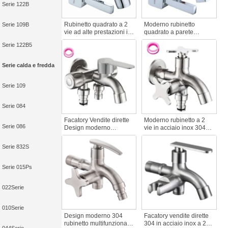
Serie 122B
Rubinetto quadrato a 2
Moderno rubinetto
Serie 109B
vie ad alte prestazioni in
quadrato a parete
ottone zinco-cromato con
Bibcock Doppio manico
Serie 122B5
nucleo valvola Bibcock
per acqua fredda
per lavatrici
Maniglia a un foro per
uso esterno in giardino
Serie calda e fredda
Serie 109
Serie 084
Facatory Vendite dirette
Moderno rubinetto a 2
Serie 086
Design moderno
vie in acciaio inox 304
rubinetto a parete
con anima in rame
Bibcock a doppia
Rubinetto a parete per
Serie 832S
maniglia 304 in acciaio a
lavabo Accessori per
2 vie per il bagno
rubinetti per lavatrici
Apertura rapida a due
Serie 015Ps
vie lavatrice
022Serie
010Serie
Design moderno 304
Facatory vendite dirette
rubinetto multifunzionale
304 in acciaio inox a 2