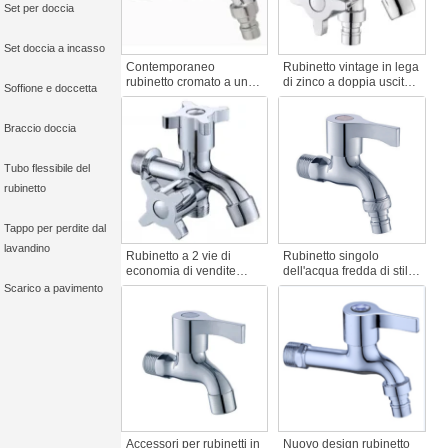
Set per doccia
Set doccia a incasso
Contemporaneo
Rubinetto vintage in lega
rubinetto cromato a una
di zinco a doppia uscita
Soffione e doccetta
maniglia Design
a 2 vie per luoghi
moderno Rubinetto da
pubblici e lavatrici t
cucina e rubinetto per
Accessori per rubinetti
Braccio doccia
tubo flessibile per luoghi
pubblici Rubinetto a
Tubo flessibile del
parete per l'acqua
rubinetto
Tappo per perdite dal
lavandino
Rubinetto a 2 vie di
Rubinetto singolo
economia di vendite
dell'acqua fredda di stile
dirette in fabbrica per la
moderno Rubinetto a
Scarico a pavimento
lavatrice Nuovo rubinetto
parete ad apertura
a doppia uscita in lega di
rapida Rubinetto
zinco con rubinetto
dell'acqua a risparmio
esteso per piscina Mop
del corpo in zinco con
tubicino per i bagni degli
hotel
Accessori per rubinetti in
Nuovo design rubinetto