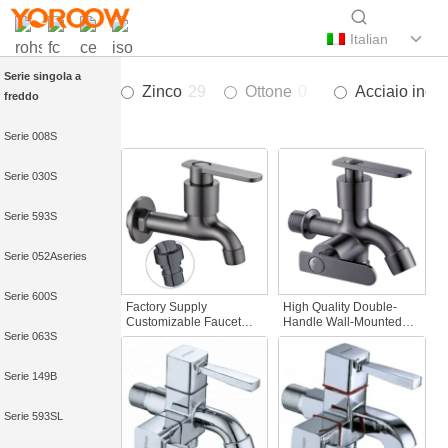
Italian
Serie singola a
Zinco
29
Ottone
0
Acciaio inox
freddo
Serie 008S
Serie 030S
Serie 593S
Serie 052Aseries
Serie 600S
Factory Supply
High Quality Double-
Customizable Faucet
Handle Wall-Mounted
Serie 063S
Spout Zinc Alloy Wall-
Multifunctional Zinc
Mounted Bibcocks
Material Tap for Basin
Water Tap for Bathroom
Washing Machine for
Serie 149B
Washing Machine
Graden & Homes
Serie 593SL