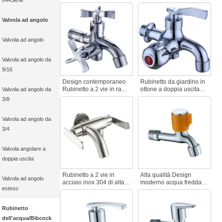
044Serie
del lavabo in acciaio
vie rubinetto spazzolato
inox rubinetto a doppio
bagni giardino rubinetto
comando a 2 vie per
mano doccia testa
Valvola ad angolo
acqua fredda da bere
Bibcocks En Suite per
rubinetto in metallo da
uso interno esterno
Valvola ad angolo
giardino
Valvola ad angolo da
9/16
Design contemporaneo
Rubinetto da giardino in
Rubinetto a 2 vie in rame
ottone a doppia uscita
Valvola ad angolo da
cromato Acqua calda e
dal design moderno,
3/8
fredda Miscelatore hotel
rubinetto a 2 vie
ospedale Multifunzionale
multifunzionale a una
Doppio foro Bibcock
maniglia con finitura
Valvola ad angolo da
spazzolata per uso
3/4
scolastico in giardino
Valvola angolare a
doppia uscita
Rubinetto a 2 vie in
Alta qualità Design
Valvola ad angolo
acciaio inox 304 di alta
moderno acqua fredda
esteso
qualità Design moderno
rubinetto a parete
rubinetto doppio per
apertura rapida zinco
bagno cucina rubinetti
rubinetto di risparmio per
Rubinetto
caldo freddo rubinetto
hotel e casa per lavatrici
dell'acqua/Bibcock
accessori
giardino