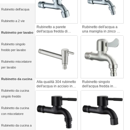
Rubinetto dell'acqua
Rubinetto a 2 vie
Rubinetto a parete
Rubinetto dell'acqua a
dell'acqua fredda di
una maniglia in zinco dal
Rubinetto per lavabo
design moderno e
design moderno e alla
semplice Qualità Zinco
moda per la lavatrice
Rubinetto singolo
Risparmio Rubinetto ad
Accessorio classico per
apertura rapida per
rubinetto a bavaglino
freddo per lavabo
lavatrice per giardini di
casa
Rubinetto miscelatore
per lavabo
Rubinetto da cucina
Alta qualità 304 rubinetto
Rubinetto singolo
dell'acqua in acciaio inox
dell'acqua fredda in
lungo rubinetto giardino
acciaio inossidabile
Rubinetto da cucina
all'aperto lavatrice
moderno spazzolato 304
singolo freddo
estensioni rubinetto di
S.S. Rubinetto corto di
qualità accessori
lavaggio del bacino per
la lavatrice per uso
Rubinetto da cucina
domestico
con miscelatore
Rubinetto da cucina a