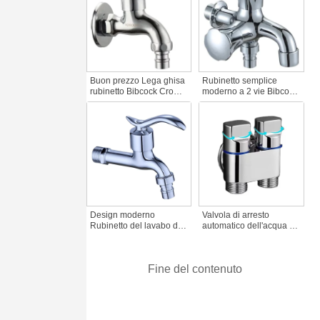
balcone
balcone
Buon prezzo Lega ghisa
Rubinetto semplice
rubinetto Bibcock Cromo
moderno a 2 vie Bibcock
finito montato a parete in
Rubinetto con corpo in
ottone Prodotto di qualità
zinco Doppia maniglia
per gli accessori di
ad apertura rapida a 2
rubinetto dell'acqua
fori Accessorio per
rubinetto a parete
Design moderno
Valvola di arresto
Rubinetto del lavabo del
automatico dell'acqua ad
bagno a una maniglia
angolo ultra corto
Parti del rubinetto
Rubinetto classico a 2
dell'acqua Rubinetto
vie in zinco per lavatrice
Fine del contenuto
dell'acqua in zinco
Mini Accessorio
Bibcock Accessori
domestico salvaspazio
dell'acqua per il bagno