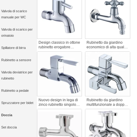
per lavatrici e giardino
Mop rubinetto piscina
Valvola di scarico
manuale per WC
Valvola di scarico per
orinatoio
Design classico in ottone
Rubinetto da giardino
rubinetto erogatore
economico di alta qualità
Spillatore di birra
decorazione giardino per
Rubinetto dell'acqua in
vasca da bagno e
plastica PVC per bagno
Rubinetto a sensore
lavandino rubinetto casa
e lavatrice Accessorio di
Accessori rubinetto
grande valore
Valvola deviatrice per
rubinetto
Rubinetto a pedale
Nuovo design in lega di
Rubinetto da giardino
Spruzzatore per bidet
zinco rubinetto singolo
multifunzionale a doppia
con chiusura a chiave
uscita Rubinetto di
per lavatrici rubinetto
lavaggio dell'auto a 2 vie
Doccia
speciale di ingegneria
Rubinetto di lavaggio
ad apertura rapida per
cromato personalizzato
Set doccia
bagno piscina
Rubinetto a doppia
maniglia in lega di zinco
all'ingrosso