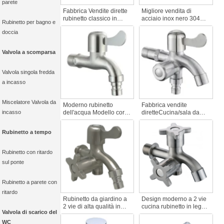
parete
Fabbrica Vendite dirette
Migliore vendita di
rubinetto classico in
acciaio inox nero 304
Rubinetto per bagno e
acciaio inox nero acqua
corpo classico acqua
doccia
cartuccia d'ottone
rubinetto cartuccia
mandrino per accessori
rubinetto accessorio
rubinetto del bagno
ferro mandrino per
Valvola a scomparsa
balcone
balcone tubo flessibile
Valvola singola fredda
a incasso
Miscelatore Valvola da
Moderno rubinetto
Fabbrica vendite
incasso
dell'acqua Modello corto
diretteCucina/sala da
Rubinetto a bavaglio in
pranzo acciaio rubinetto
acciaio inox con finitura
a 2 vie doppia uscita
Rubinetto a tempo
spazzolata per lavatrici o
acqua rubinetto giardino
uso domestico
lavaggio rubinetto
accessori
Rubinetto con ritardo
sul ponte
Rubinetto a parete con
ritardo
Rubinetto da giardino a
Design moderno a 2 vie
2 vie di alta qualità in
cucina rubinetto in lega
Valvola di scarico del
zinco spazzolato con
di zinco spazzolato per
protezione antiruggine
doppia uscita lavatrice
WC