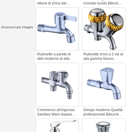
ottone di zinco dal
cromato lucido Bibcock
design moderno
rubinetto a parete ad
Rubinetto a parete per
apertura rapida per uso
acqua fredda di alta
alberghiero corpo lungo
qualità per hotel e
zinco risparmio acqua
balconi
rubinetto accessori
Accessori per il bagno
Rubinetto a parete di
Rubinetto d'oro a 2 vie di
stile moderno di alta
alta gamma Nuovo
qualità Rubinetto con
rubinetto per la casa e il
corpo in zinco per
giardino con doppia
alberghi e giardini Corpo
maniglia in zinco
lungo Accessori per
cromato per rubinetti
rubinetti in plastica
della lavatrice
Commercio all'ingrosso
Design moderno Qualità
Sanitary Ware doppia
professionale Bibcock
uscita acqua rubinetto
pubblico Nucleo valvola
buon muro lucidato
in plastica di ferro con
valvola Fitting 2-Way
asta di rame zinco buona
rubinetto accessori per
lucidatura per uso