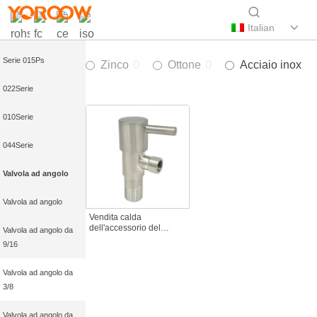
Serie 086
Italian
Serie 832S
Serie 015Ps
Zinco
0
Ottone
0
Acciaio inox
1
022Serie
010Serie
044Serie
Valvola ad angolo
Valvola ad angolo
Vendita calda
dell'accessorio del
Valvola ad angolo da
rubinetto dell'acciaio
9/16
inossidabile 304 di
progettazione moderna
per la valvola d'angolo
Valvola ad angolo da
del bagno della cucina
3/8
Hotel-3/8 ×1/2 PEX
Valvola ad angolo da