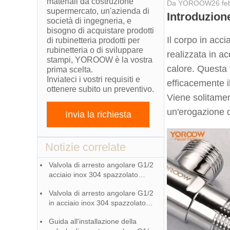
materiali da costruzione
Da
YOROOW
26 fe
supermercato, un'azienda di
Introduzion
società di ingegneria, e
bisogno di acquistare prodotti
Il corpo in acci
di rubinetteria prodotti per
rubinetteria o di sviluppare
realizzata in ac
stampi, YOROOW è la vostra
calore. Questa 
prima scelta.
Inviateci i vostri requisiti e
efficacemente i
ottenere subito un preventivo.
Viene solitament
un'erogazione d
Invia la richiesta
Notizie correlate
Valvola di arresto angolare G1/2
acciaio inox 304 spazzolato
Guida alla selezione
Valvola di arresto angolare G1/2
in acciaio inox 304 spazzolato
istruzioni per la manutenzione
Guida all'installazione della