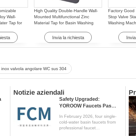
omizable
High Quality Double-Handle Wall-
Factory Good 
loy Wall-
Mounted Multifunctional Zinc
Stop Valve Sta
ter Tap for
Material Tap for Basin Washing
Washing Mach
Machine
Machine for Graden & Homes
Faucet Access
Hotels
hiesta
Invia la richiesta
Invia
o inox valvola angolare WC sus 304
Notizie aziendali
Pr
a
Safety Upgraded:
YOROOW Faucets Pass
FCM Testing
In February 2026, four single-
cold-water basin faucets from
professional faucet
manufacturer YOROOW