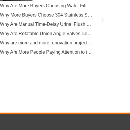
produzione copre più...
Why Are More Buyers Choosing Water Filter Faucets for Modern Kitchens?
Why More Buyers Choose 304 Stainless Steel Kitchen Faucets from China Manufacturers
Why Are Manual Time-Delay Urinal Flush Valves Still Preferred in Public Restrooms?
Why Are Rotatable Union Angle Valves Better for Hotels and Apartment Projects?
Why are more and more renovation projects upgrading to longer 304 stainless steel outdoor faucets?
Why Are More People Paying Attention to the Material and Hygiene of Beverage Barrel Faucets?