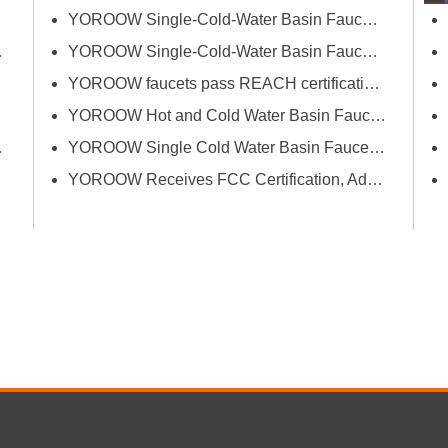
successfully passed FCM
vera)
YOROOW Single-Cold-Water Basin Faucets Pass RSL Restricted Substances List Screening
(Food Contact Materials)...
gno di Dubai
YOROOW Single-Cold-Water Basin Faucets Pass COA Testing, Further Enhancing International Compliance System
YOROOW faucets pass REACH certification, ensuring environmental friendliness and safety.
YOROOW Hot and Cold Water Basin Faucets Pass FDA Food Contact Material Compliance Test
innovazione e qualità
YOROOW Single Cold Water Basin Faucets Successfully Pass GPSR Certification
YOROOW Receives FCC Certification, Adding Authoritative Guarantee to its Deepening Reach in the South American Market