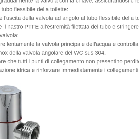
gradualmente la valvola con la chiave, assicurandosi che 
tubo flessibile della toilette:
 l'uscita della valvola ad angolo al tubo flessibile della to
 il nastro PTFE all'estremità filettata del tubo e stringere
valvola:
e lentamente la valvola principale dell'acqua e controllare
inox della valvola angolare del WC sus 304.
are che tutti i punti di collegamento non presentino perdit
tazione idrica e rinforzare immediatamente i collegamenti