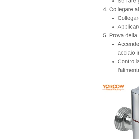
Serrare 
Collegare al 
Collegare
Applicare
Prova della 
Accender
acciaio 
Controll
l'alimen