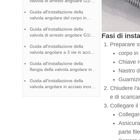
valvola di arresto angolare G1/2
in acciaio inox 304 spazzolato
Guida all'installazione della
valvola angolare del corpo in
acciaio inox della toilette SUS 304
Guida all'installazione della
Fasi di inst
valvola di arresto angolare G1/2
in acciaio inox 304 spazzolato
Preparare st
Guida all'installazione della
valvola angolare a 3 vie in acciaio
corpo in
inox per la toilette
Chiave r
Guida all'installazione della
flangia della valvola angolare in
Nastro d
oro spazzolato
Guarnizi
Guida all'installazione della
valvola angolare in acciaio inox
Chiudere l'a
304
e di scarica
Collegare il
Collegar
Assicurar
parte fil