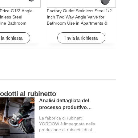
Price G1/2 Angle
Factory Outlet Stainless Steel 1/2
inless Steel
Inch Two Way Angle Valve for
ine Bathroom
Bathroom Use in Apartments &
ory for Apartments &
Hotels with Easy Installation
 la richiesta
Invia la richiesta
odotti al rubinetto
Ca
Analisi dettagliata del
processo produttivo
della fabbrica di rubinetti
La fabbrica di rubinetti
YOROOW è impegnata nella
produzione di rubinetti di alta
qualità. L'intero processo di