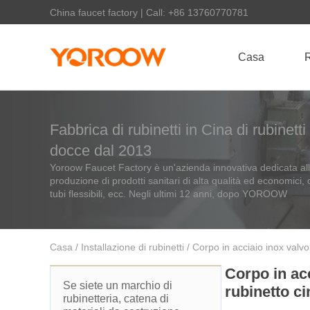
China faucet factory | Call: +86 13760770781
Casa
R
Fabbrica di rubinetti in Cina di rubinett
docce dal 2013
Yoroow Faucet Factory è un'azienda innovativa dedicata alla
produzione di prodotti sanitari di alta qualità ed economici, c
tubi flessibili, ecc. Negli ultimi 12 anni, dopo YOROOW
Casa
/
Installazione di rubinetti
/ Corpo in acciaio inox valv
Corpo in ac
Se siete un marchio di
rubinetto c
rubinetteria, catena di