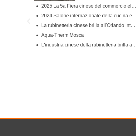
2025 La 5a Fiera cinese del commercio elettronico transfrontaliero (prima
try
2024 Salone internazionale della cucina e del ba
ies
La rubinetteria cinese brilla all'Orlando International Kitchen & Bath Industrial Supplies Expo
Aqua-Therm Mosca
hina’s Faucet Manufacturing
L'industria cinese della rubinetteria brilla alla Fiera di Canton, mettendo in mostra 
O and YOROOW