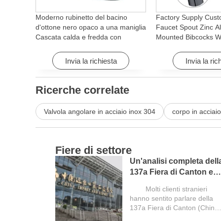
Moderno rubinetto del bacino
Factory Supply Cust
d'ottone nero opaco a una maniglia
Faucet Spout Zinc Al
Cascata calda e fredda con
Mounted Bibcocks Wa
caratteristica di rotazione per
Bathroom Washing 
Hotel& Apartment
Invia la richiesta
Invia la ric
Ricerche correlate
Valvola angolare in acciaio inox 304
corpo in acciai
Fiere di settore
Un'analisi completa dell
137a Fiera di Canton e
i
una guida per gli
Molti clienti stranieri
acquirenti stranieri
hanno sentito parlare della
137a Fiera di Canton (China
Import and Export...