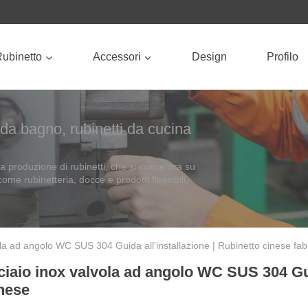
ubinetto
Accessori
Design
Profilo
i da bagno, rubinetti da cucina
 produzione di rubinetti, che si concentra su
ome rubinetteria, docce e prodotti flessibili.
ola ad angolo WC SUS 304 Guida all'installazione | Rubinetto cinese fab
ciaio inox valvola ad angolo WC SUS 304 Guid
inese