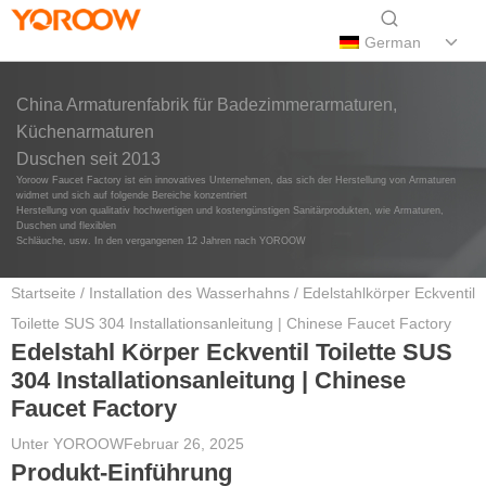
German
China Armaturenfabrik für Badezimmerarmaturen,
Küchenarmaturen
Duschen seit 2013
Yoroow Faucet Factory ist ein innovatives Unternehmen, das sich der Herstellung von Armaturen
widmet und sich auf folgende Bereiche konzentriert
Herstellung von qualitativ hochwertigen und kostengünstigen Sanitärprodukten, wie Armaturen,
Duschen und flexiblen
Schläuche, usw. In den vergangenen 12 Jahren nach YOROOW
Startseite
/
Installation des Wasserhahns
/ Edelstahlkörper Eckventil
Toilette SUS 304 Installationsanleitung | Chinese Faucet Factory
Edelstahl Körper Eckventil Toilette SUS
304 Installationsanleitung | Chinese
Faucet Factory
Unter
YOROOW
Februar 26, 2025
Produkt-Einführung