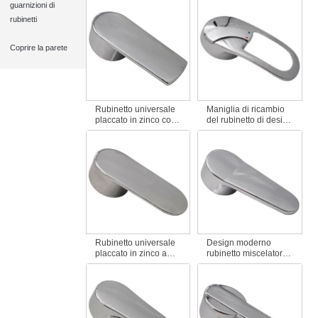
guarnizioni di
raccordi durevole in
moderno per acqua
lega di zinco design
calda e fredda con
rubinetti
moderno per la
marchio rosso e blu
cucina e il bagno
per il bagno
Coprire la parete
Rubinetto universale
Maniglia di ricambio
placcato in zinco con
del rubinetto di design
maniglia per il bagno
moderno e durevole
Design moderno per
per il miscelatore
rubinetti caldi e freddi
dell'acqua calda e
per lavabo doccia
fredda, adatto alla
vasca da bagno
maggior parte dei
rubinetti del bagno e
della cucina.
Rubinetto universale
Design moderno
placcato in zinco a
rubinetto miscelatore
maniglia singola di
acqua calda e fredda
sostituzione del
universale placcato
rubinetto dell'acqua
zinco rubinetto
calda e fredda per
maniglia raccordi per
l'accessorio del
bagno e cucina
bagno