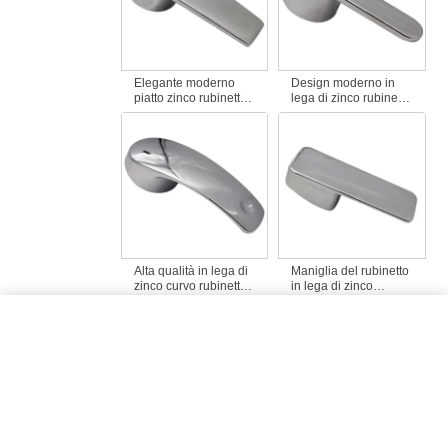
Elegante moderno
Design moderno in
piatto zinco rubinetto
lega di zinco rubinetto
maniglia raccordi per
maniglia raccordi
miscelatore rubinetto
placcati accessori da
del bacino in bagno
bagno
Alta qualità in lega di
Maniglia del rubinetto
zinco curvo rubinetto
in lega di zinco
maniglia design
placcata universale
moderno per
calda e fredda di
miscelatore rubinetto
design moderno per il
cucina singola
bagno
maniglia per uso
bagno