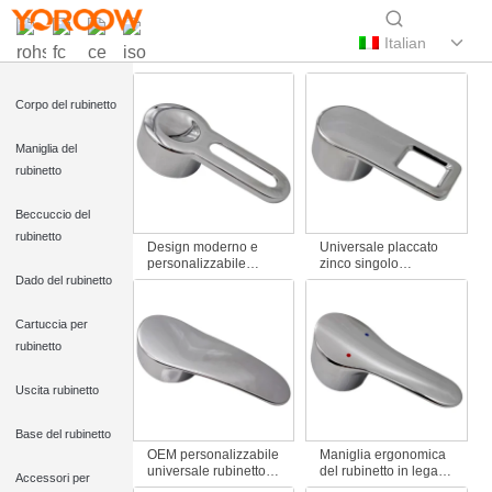
Italian
Corpo del rubinetto
Maniglia del
rubinetto
Beccuccio del
rubinetto
Design moderno e
Universale placcato
personalizzabile
zinco singolo
Sostituzione maniglia
rubinetto maniglia
Dado del rubinetto
in lega di zinco
sostituzione foro
scavata per rubinetti
quadrato design
Cartuccia per
miscelatori bagno
rubinetto acqua
caldi e freddi
miscelatore per
rubinetto
bagno accessorio
Uscita rubinetto
Base del rubinetto
OEM personalizzabile
Maniglia ergonomica
universale rubinetto
del rubinetto in lega di
Accessori per
miscelatore maniglia
zinco dal design