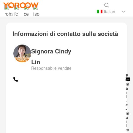
Italian
Informazioni di contatto sulla società
Signora Cindy
Lin
Responsabile vendite
E
-
m
a
i
l
:
e
-
m
a
i
l
m