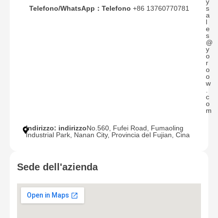
y
Telefono/WhatsApp：Telefono
+86 13760770781
s
a
l
e
s
@
y
o
r
o
o
w
.
c
o
m
Indirizzo: indirizzo
No.560, Fufei Road, Fumaoling
Industrial Park, Nanan City, Provincia del Fujian, Cina
Sede dell'azienda