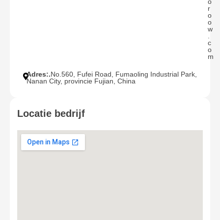
o
r
o
o
w
.
c
o
m
Adres:.
No.560, Fufei Road, Fumaoling Industrial Park,
Nanan City, provincie Fujian, China
Locatie bedrijf