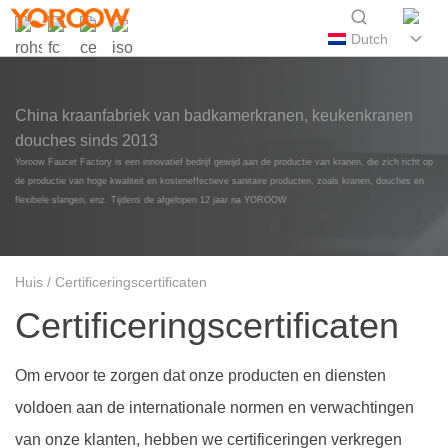
Dutch
China kraanfabriek van badkamerkranen, keukenkranen
douches sinds 2013
Yoroow Faucet Factory is een innovatief bedrijf gewijd aan de productie van kranen, die zich richt op
de productie van hoge kwaliteit en kosteneffectieve sanitaire producten, zoals kranen, douches en
flexibele slangen, enz. Tijdens de afgelopen 12 jaar na YOROOW
Huis
/ Certificeringscertificaten
Certificeringscertificaten
Om ervoor te zorgen dat onze producten en diensten
voldoen aan de internationale normen en verwachtingen
van onze klanten, hebben we certificeringen verkregen