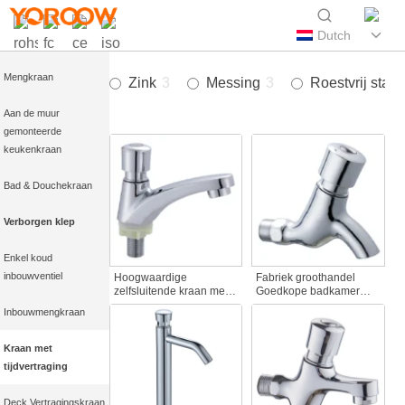
Enkele Koude
Dutch
Keukenkraan
Mengkraan
Zink
3
Messing
3
Roestvrij staal
Aan de muur
gemonteerde
keukenkraan
Bad & Douchekraan
Verborgen klep
Enkel koud
inbouwventiel
Hoogwaardige
Fabriek groothandel
zelfsluitende kraan met
Goedkope badkamer
drukknop en
enkele koud water kraan
Inbouwmengkraan
tijdvertraging, goed voor
hand Push-Type een gat
openbare voorzieningen
Bibcocks zelfsluitende
en wastafels
muur gemonteerd
Kraan met
vertraging kraan
tijdvertraging
Deck Vertragingskraan