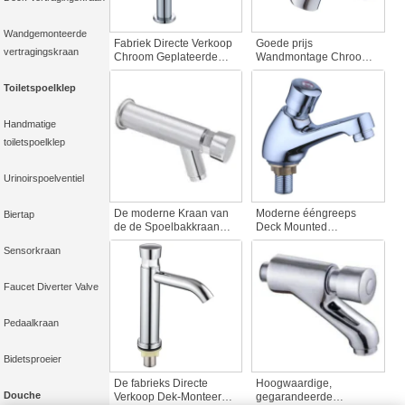
Wandgemonteerde
Fabriek Directe Verkoop
Goede prijs
vertragingskraan
Chroom Geplateerde
Wandmontage Chroom
Single Handle
Geplateerd
badkamerkraan Tall
Tijdvertraging
Toiletspoelklep
Basin Dek Opgezette
Wastafelkraan Heavy-
Push Button
Duty Messing Push
Tijdvertraging actie
Waterbesparende Sloten
Handmatige
Bibcocks opbouw
voor thuis of buiten
toiletspoelklep
keuken
gebruik
Urinoirspoelventiel
De moderne Kraan van
Moderne ééngreeps
Biertap
de de Spoelbakkraan
Deck Mounted
van het
Vertraging Wastafelkraan
Sensorkraan
Ontwerpvertraagde
Hoge Kwaliteit Muur
Wand Opgezette
Duwkraan voor
Chroom Geplateerde
Badkamers
Faucet Diverter Valve
Zelfsluitende
Waterbesparing voor
Openbare
Pedaalkraan
Keukenbadkamers
Slabbetjes
Bidetsproeier
De fabrieks Directe
Hoogwaardige,
Douche
Verkoop Dek-Monteerde
gegarandeerde