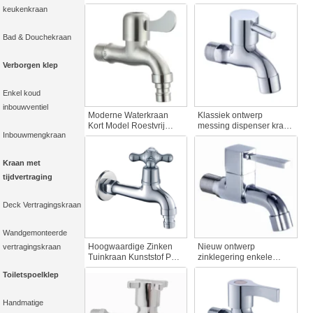
Zwarte Waterkraan
lichaam klassieke
keukenkraan
Messingspatroon
waterkraan Cartridge
Spindel voor de
kraan accessoire ijzeren
Toebehoren van de
spindel voor balkon
Bad & Douchekraan
Balkonbadkamerskraan
slang Bib
Verborgen klep
Enkel koud
inbouwventiel
Moderne Waterkraan
Klassiek ontwerp
Kort Model Roestvrij
messing dispenser kraan
Inbouwmengkraan
Staal Badkraan met
tuindecoratie voor bad &
Geborstelde Afwerking
wastafel kraan Home
voor Wasmachines of
kraan accessoires
Kraan met
Thuisgebruik
tijdvertraging
Deck Vertragingskraan
Wandgemonteerde
Hoogwaardige Zinken
Nieuw ontwerp
vertragingskraan
Tuinkraan Kunststof PVC
zinklegering enkele
Waterkraan voor
Bibcock kraan Lock voor
Toiletspoelklep
Badkamer en
wasmachines snel
Wasmachine Grote
openen techniek
Waarde Toebehoren
speciale kraan voor
Handmatige
badkamer zwembad