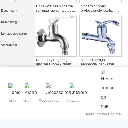
Hoge kwaliteit moderne
Modern ontwerp
stijl muur gemonteerde
professionele kwaliteit
Douchearm
kraan zink lichaam kraan
openbare Bibcock
voor hotels tuinen lang
kunststof ijzeren klep
Kraanslang
lichaam kunststof kraan
kern met koperen staaf
accessoires
zink goed gepolijst voor
balkon gebruik
Lekstop gootsteen
Vloerafvoer
Goede prijs legering
Modern Design
gietijzer Bibcock kraan
eenhendel badkamer
chroom afgewerkt muur
wastafel kraan kraan
gemonteerd messing
onderdelen zink
kwaliteitsproduct voor
waterkraan Bibcock
waterkraan accessoires
water accessoires voor
badkamer gebruik
Home
Kraan
Accessoires
Ontwerp
Neem contact op met
Badkameraccessoires