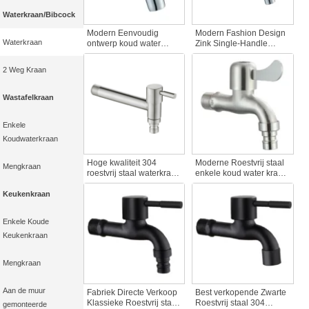
Waterkraan/Bibcock
Modern Eenvoudig
Modern Fashion Design
Waterkraan
ontwerp koud water
Zink Single-Handle
muur gemonteerde
waterkraan voor
kraan kwaliteit zink
wasmachine klassieke
2 Weg Kraan
besparende snel open
kraan Bib kraan
kraan voor wasmachine
accessoire
voor Home Gardens
Wastafelkraan
Enkele
Koudwaterkraan
Hoge kwaliteit 304
Moderne Roestvrij staal
Mengkraan
roestvrij staal waterkraan
enkele koud water kraan
lange buiten tuin kraan
geborsteld 304 S.S.
wasmachine extensies
oppervlak korte wastafel
Keukenkraan
kwaliteit kraan
kraan voor wasmachine
accessoires
voor thuisgebruik
Enkele Koude
Keukenkraan
Mengkraan
Aan de muur
Fabriek Directe Verkoop
Best verkopende Zwarte
Klassieke Roestvrij staal
Roestvrij staal 304
gemonteerde