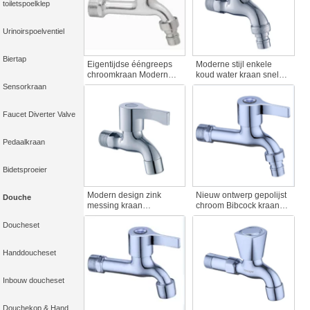
toiletspoelklep
Urinoirspoelventiel
Biertap
Eigentijdse ééngreeps
Moderne stijl enkele
chroomkraan Modern
koud water kraan snel
design keukenkraan en
open wandmontage
Sensorkraan
slangtap voor openbare
kraan zink lichaam
plaatsen
besparend water kraan
Faucet Diverter Valve
Muurgemonteerde
met slangpil voor hotels
waterkraan
badkamers
Pedaalkraan
Bidetsproeier
Modern design zink
Nieuw ontwerp gepolijst
Douche
messing kraan
chroom Bibcock kraan
accessoires koud water
snel open wandmontage
Doucheset
muurbevestiging hoge
kraan voor hotel gebruik
kwaliteit Bibcock kraan
lang lichaam zink
voor hotels en balkon
besparend water kraan
Handdoucheset
accessoires
Inbouw doucheset
Douchekop & Hand