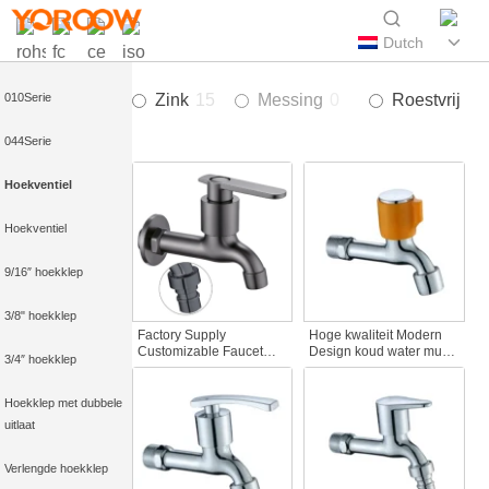
015Serie
Dutch
022Serie
010Serie
Zink
15
Messing
0
Roestvrij sta
044Serie
Hoekventiel
Hoekventiel
9/16″ hoekklep
3/8" hoekklep
Factory Supply
Hoge kwaliteit Modern
Customizable Faucet
Design koud water muur
3/4″ hoekklep
Spout Zinc Alloy Wall-
gemonteerde kraan snel
Mounted Bibcocks
open zink besparende
Water Tap for Bathroom
kraan voor Hotel & Home
Hoekklep met dubbele
Washing Machine
voor tuin wasmachines
uitlaat
Verlengde hoekklep