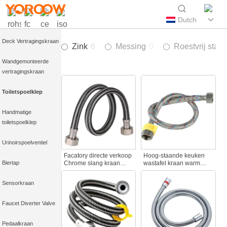
Kraan met
Dutch
tijdvertraging
Deck Vertragingskraan
Zink
6
Messing
0
Roestvrij staal
Wandgemonteerde
vertragingskraan
Toiletspoelklep
Handmatige
toiletspoelklep
Urinoirspoelventiel
Facatory directe verkoop
Hoog-staande keuken
Biertap
Chrome slang kraan
wastafel kraan warm
kraan 90cm EPDM
koud water externe pijp
binnenbuis douche
explosiebestendig
Sensorkraan
slang 304 roestvrij staal
gevlochten slang
flexibele handheld
verlengd puntige kraan
douchekop
accessoire
Faucet Diverter Valve
Pedaalkraan