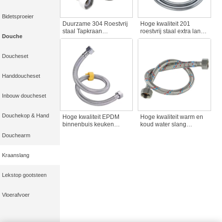
Bidetsproeier
Duurzame 304 Roestvrij
Hoge kwaliteit 201
staal Tapkraan
roestvrij staal extra lange
Douche
Accessoires Outdoor
Chrome Handheld
Staande Warm / Koud
douche hoofd slang
Tapkraan Rechte Pijp
messing inzetstuk moer
Doucheset
Twee-hoofd
goedeuality kraan
Explosiebestendig
accessoires
Metaal
Handdoucheset
Inbouw doucheset
Douchekop & Hand
Hoge kwaliteit EPDM
Hoge kwaliteit warm en
binnenbuis keuken
koud water slang
kraan slang 304 roestvrij
Connector badkamer
Douchearm
staal flexibele handheld
pijp kranen goede
douche hoofd badkamer
wastafel kwaliteit water
kraan accessoire
slang montage
Kraanslang
accessoire
Lekstop gootsteen
Vloerafvoer