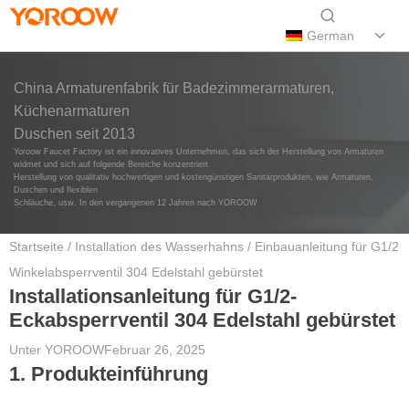
German
China Armaturenfabrik für Badezimmerarmaturen,
Küchenarmaturen
Duschen seit 2013
Yoroow Faucet Factory ist ein innovatives Unternehmen, das sich der Herstellung von Armaturen
widmet und sich auf folgende Bereiche konzentriert
Herstellung von qualitativ hochwertigen und kostengünstigen Sanitärprodukten, wie Armaturen,
Duschen und flexiblen
Schläuche, usw. In den vergangenen 12 Jahren nach YOROOW
Startseite
/
Installation des Wasserhahns
/ Einbauanleitung für G1/2
Winkelabsperrventil 304 Edelstahl gebürstet
Installationsanleitung für G1/2-
Eckabsperrventil 304 Edelstahl gebürstet
Unter
YOROOW
Februar 26, 2025
1. Produkteinführung