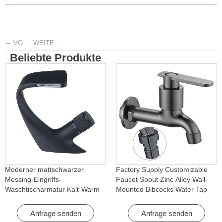
←
→
VORHERIGE
WEITER
Beliebte Produkte
Moderner mattschwarzer
Factory Supply Customizable
Messing-Eingriffs-
Faucet Spout Zinc Alloy Wall-
Waschtischarmatur Kalt-Warm-
Mounted Bibcocks Water Tap
Wasserfall mit Drehfunktion für
for Bathroom Washing Machine
Hotel & Wohnung
Anfrage senden
Anfrage senden