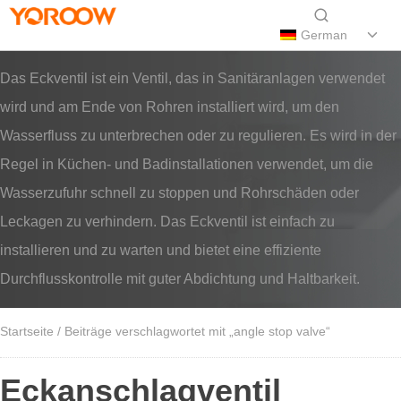
German
Das Eckventil ist ein Ventil, das in Sanitäranlagen verwendet
wird und am Ende von Rohren installiert wird, um den
Wasserfluss zu unterbrechen oder zu regulieren. Es wird in der
Regel in Küchen- und Badinstallationen verwendet, um die
Wasserzufuhr schnell zu stoppen und Rohrschäden oder
Leckagen zu verhindern. Das Eckventil ist einfach zu
installieren und zu warten und bietet eine effiziente
Durchflusskontrolle mit guter Abdichtung und Haltbarkeit.
Startseite
/ Beiträge verschlagwortet mit „angle stop valve“
Eckanschlagventil