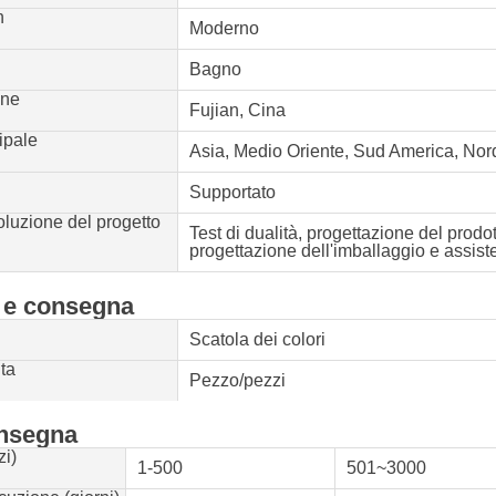
n
Moderno
o
Bagno
ine
Fujian, Cina
ipale
Asia, Medio Oriente, Sud America, No
Supportato
oluzione del progetto
Test di dualità, progettazione del prodo
progettazione dell'imballaggio e assis
 e consegna
Scatola dei colori
ita
Pezzo/pezzi
onsegna
zi)
1-500
501~3000