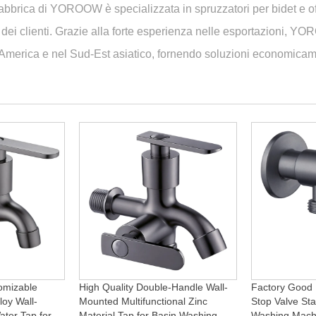
abbrica di YOROOW è specializzata in spruzzatori per bidet e of
dei clienti. Grazie alla forte esperienza nelle esportazioni, Y
merica e nel Sud-Est asiatico, fornendo soluzioni economica
omizable
High Quality Double-Handle Wall-
Factory Good 
loy Wall-
Mounted Multifunctional Zinc
Stop Valve Sta
ter Tap for
Material Tap for Basin Washing
Washing Mach