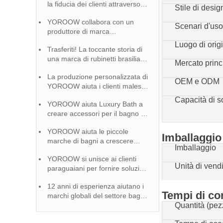
la fiducia dei clienti attraverso la
Stile di desig
responsabilità
YOROOW collabora con un
Scenari d'us
produttore di marca
paraguaiano per penetrare nel
Luogo di orig
Trasferiti! La toccante storia di
mercato, ricevendo grandi
una marca di rubinetti brasiliana
apprezzamenti.
Mercato princ
e di una fabbrica cinese che
La produzione personalizzata di
crescono insieme
OEM e ODM
YOROOW aiuta i clienti malesi a
creare un'immagine unica del
Capacità di s
YOROOW aiuta Luxury Bath a
marchio
creare accessori per il bagno di
alta gamma e la certificazione di
YOROOW aiuta le piccole
qualità conquista il mercato
Imballaggio
marche di bagni a crescere
Imballaggio
100+ servizio OEM di supporto
YOROOW si unisce ai clienti
completo
Unità di vend
paraguaiani per fornire soluzioni
di rubinetteria di alta qualità ed
12 anni di esperienza aiutano i
economiche
Tempi di c
marchi globali del settore bagno
a diventare la prima scelta per
Quantità (pez
la cooperazione OEM