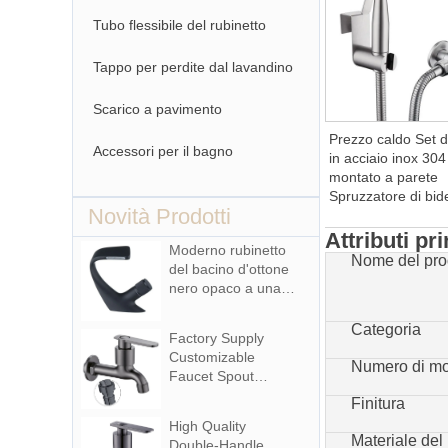
Tubo flessibile del rubinetto
Tappo per perdite dal lavandino
Scarico a pavimento
Prezzo caldo Set d
Accessori per il bagno
in acciaio inox 304
montato a parete
Spruzzatore di bid
Novità Prodotti
manuale ad alta
pressione per il ba
Attributi pri
Moderno rubinetto
pulizia delle donne
Nome del pro
del bacino d'ottone
toilette
nero opaco a una
maniglia Cascata
calda e fredda con
Categoria
Factory Supply
caratteristica di
Customizable
rotazione per
Numero di mo
Faucet Spout
Hotel& Apartment
Zinc Alloy Wall-
Finitura
Mounted Bibcocks
High Quality
Water Tap for
Materiale del
Double-Handle