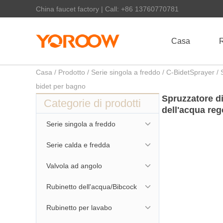
China faucet factory | Call: +86 13760770781
Casa
R
Casa
/
Prodotto
/
Serie singola a freddo
/
C-BidetSprayer
/ 
bidet per bagno
Spruzzatore di
Categorie di prodotti
dell'acqua reg
Serie singola a freddo
Serie calda e fredda
Valvola ad angolo
Rubinetto dell'acqua/Bibcock
Rubinetto per lavabo