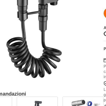
A
P
P
c
i
L
mandazioni
g
p