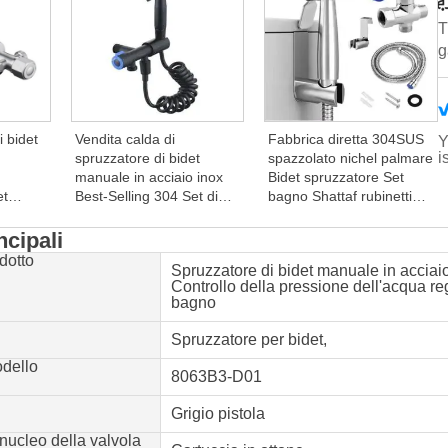
T
g
i bidet
Vendita calda di
Fabbrica diretta 304SUS
Y
i
spruzzatore di bidet
spazzolato nichel palmare
manuale in acciaio inox
Bidet spruzzatore Set
et
Best-Selling 304 Set di
bagno Shattaf rubinetti
doccia da toilette con
Chrome morbido tubo di
gno di
pistola a spruzzo da
collegamento bagno
ncipali
 della
bagno nera Qualità Bidet
doccia
dotto
Spruzzatore di bidet manuale in acciai
Controllo della pressione dell'acqua re
bagno
Spruzzatore per bidet
,
dello
8063B3-D01
Grigio pistola
 nucleo della valvola