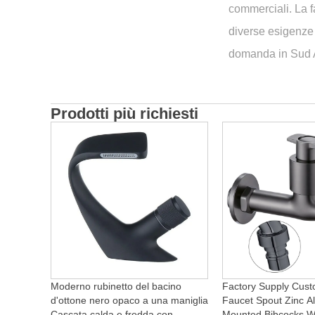
commerciali. La f
diverse esigenze 
domanda in Sud A
Prodotti più richiesti
Moderno rubinetto del bacino
Factory Supply Cust
d'ottone nero opaco a una maniglia
Faucet Spout Zinc Al
Cascata calda e fredda con
Mounted Bibcocks Wa