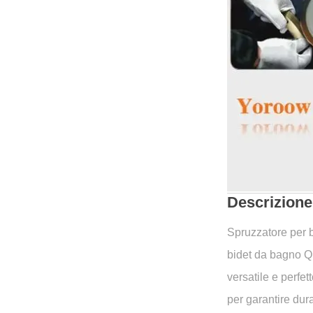
Descrizione
Spruzzatore per b
bidet da bagno Qu
versatile e perfet
per garantire dura