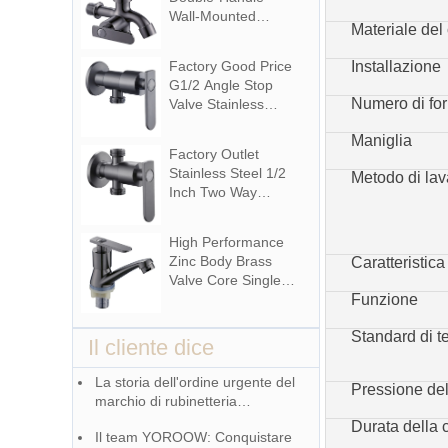
Bathroom Washing
Wall-Mounted
Machine
Materiale del
Multifunctional Zinc
Material Tap for
Factory Good Price
Installazione
Basin Washing
G1/2 Angle Stop
Machine for
Numero di fori
Valve Stainless
Graden & Homes
Steel
Maniglia
Washing Machine
Factory Outlet
Bathroom Faucet
Stainless Steel 1/2
Metodo di la
Accessory for
Inch Two Way
Apartments &
Angle Valve for
Hotels
Bathroom Use in
High Performance
Apartments &
Zinc Body Brass
Caratteristica
Hotels with Easy
Valve Core Single
Installation
Handle Deck
Funzione
Mounted Cold
Standard di t
Water Polished
Il cliente dice
Surface Modern
Design Bathroom
La storia dell'ordine urgente del
Pressione de
Basin Faucet
marchio di rubinetteria
Columbia e del team YOROOW
Durata della 
Il team YOROOW: Conquistare