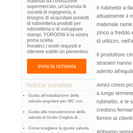
materiali da costruzione
supermercato, un'azienda di
Il rubinetto a f
società di ingegneria, e
attualmente il 
bisogno di acquistare prodotti
di rubinetteria prodotti per
materiale rame. 
rubinetteria o di sviluppare
zinco a freddo 
stampi, YOROOW è la vostra
prima scelta.
di utilizzo, ne
Inviateci i vostri requisiti e
ottenere subito un preventivo.
Il produttore c
stranieri hanno 
Invia la richiesta
aderito all'equi
Notizie correlate
Amici cinesi pr
a lungo termine
Guida all'installazione della
valvola angolare per WC con
rubinetto, e le
corpo in acciaio inox
credono fermame
Guida alla manutenzione della
valvola di fondo Cinghia di
fornire ai clienti
sicurezza Anello d'angolo
Come scegliere la giusta valvola
Abbiamo sempre