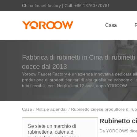
China faucet factory | Call: +86 13760770781
Casa
R
Fabbrica di rubinetti in Cina di rubinett
docce dal 2013
Yoroow Faucet Factory è un'azienda innovativa dedicata alla
produzione di prodotti sanitari di alta qualità ed economici, c
tubi flessibili, ecc. Negli ultimi 12 anni, dopo YOROOW
Casa
/
Notizie aziendali
/ Rubinetto cinese produttore di rub
Rubinetto c
Se siete un marchio di
Da
YOROOW
9 di
rubinetteria, catena di