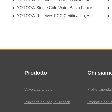
innovazione e qualità
YOROOW Single Cold Water Basin Faucets Successfully Pass GPSR Certification
YOROOW Receives FCC Certification, Adding Authoritative Guarantee to its Deepening Reach in the South American Market
Prodotto
Chi siam
Valvola ad angolo
Profilo azienda
Rubinetto dell'acqua/Bibcock
Prodotti e servi