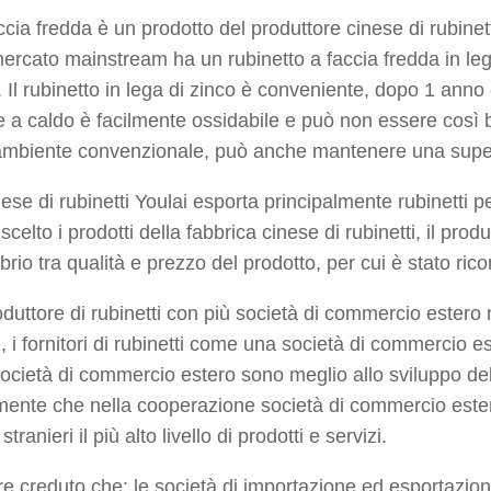
accia fredda è un prodotto del produttore cinese di rubine
mercato mainstream ha un rubinetto a faccia fredda in lega
Il rubinetto in lega di zinco è conveniente, dopo 1 anno di
e a caldo è facilmente ossidabile e può non essere così br
ll'ambiente convenzionale, può anche mantenere una superf
inese di rubinetti Youlai esporta principalmente rubinetti 
scelto i prodotti della fabbrica cinese di rubinetti, il pro
librio tra qualità e prezzo del prodotto, per cui è stato ric
oduttore di rubinetti con più società di commercio estero 
, i fornitori di rubinetti come una società di commercio e
 società di commercio estero sono meglio allo sviluppo del
nte che nella cooperazione società di commercio estero,
 stranieri il più alto livello di prodotti e servizi.
 creduto che: le società di importazione ed esportazion