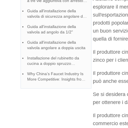
a tre vie aggiuntiva con arresto
angolare in ottone Craft
esplorare il me
Guida all'installazione della
sull'esportazi
valvola di sicurezza angolare da
6000 psi
prodotti popolar
Guida all'installazione della
un buon servizi
valvola ad angolo da 1/2"
quella di fornire
Guida all'installazione della
valvola angolare a doppia uscita
Il produttore ci
Installazione del rubinetto da
zinco per i clie
cucina a doppio spruzzo
semplificata
Il produttore cin
Why China’s Faucet Industry Is
More Competitive: Insights from
può anche esser
the Industrial Park of YOROOW
and JOMOO
Se si desidera 
per ottenere i d
Il produttore c
commercio este