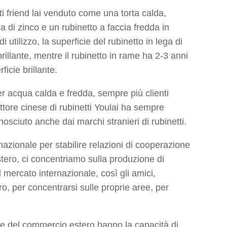
tti friend lai venduto come una torta calda,
 di zinco e un rubinetto a faccia fredda in
 utilizzo, la superficie del rubinetto in lega di
illante, mentre il rubinetto in rame ha 2-3 anni
icie brillante.
per acqua calda e fredda, sempre più clienti
duttore cinese di rubinetti Youlai ha sempre
onosciuto anche dai marchi stranieri di rubinetti.
nazionale per stabilire relazioni di cooperazione
stero, ci concentriamo sulla produzione di
 mercato internazionale, così gli amici,
 per concentrarsi sulle proprie aree, per
e del commercio estero hanno la capacità di