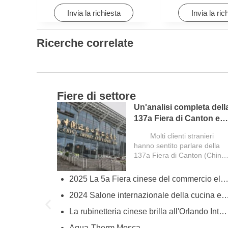
Hotel& Apartment
Invia la richiesta
Invia la ric
Ricerche correlate
Fiere di settore
Un'analisi completa dell
137a Fiera di Canton e
i
una guida per gli
Molti clienti stranieri
acquirenti stranieri
hanno sentito parlare della
137a Fiera di Canton (China
Import and Export...
2025 La 5a Fiera cinese del commercio elettronico transfrontaliero (prima
try
2024 Salone internazionale della cucina e del ba
ies
La rubinetteria cinese brilla all'Orlando International Kitchen & Bath Industrial Supplies Expo
Aqua-Therm Mosca
hina’s Faucet Manufacturing