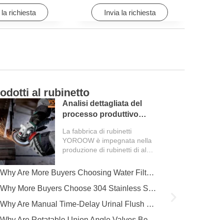
 la richiesta
Invia la richiesta
odotti al rubinetto
Ca
Analisi dettagliata del
processo produttivo
della fabbrica di rubinetti
La fabbrica di rubinetti
YOROOW è impegnata nella
produzione di rubinetti di alta
qualità. L'intero processo di
produzione copre più...
Why Are More Buyers Choosing Water Filter Faucets for Modern Kitchens?
Why More Buyers Choose 304 Stainless Steel Kitchen Faucets from China Manufacturers
Why Are Manual Time-Delay Urinal Flush Valves Still Preferred in Public Restrooms?
Why Are Rotatable Union Angle Valves Better for Hotels and Apartment Projects?