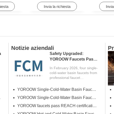
Hotels
hiesta
Invia la richiesta
Invia
Notizie aziendali
Pr
a
Safety Upgraded:
YOROOW Faucets Pass
FCM Testing
In February 2026, four single-
cold-water basin faucets from
professional faucet
manufacturer YOROOW
successfully passed FCM
vera)
YOROOW Single-Cold-Water Basin Faucets Pass RSL Restricted Substances List Screening
(Food Contact Materials)...
gno di Dubai
YOROOW Single-Cold-Water Basin Faucets Pass COA Testing, Further Enhancing International Compliance System
YOROOW faucets pass REACH certification, ensuring environmental friendliness and safety.
YOROOW Hot and Cold Water Basin Faucets Pass FDA Food Contact Material Compliance Test