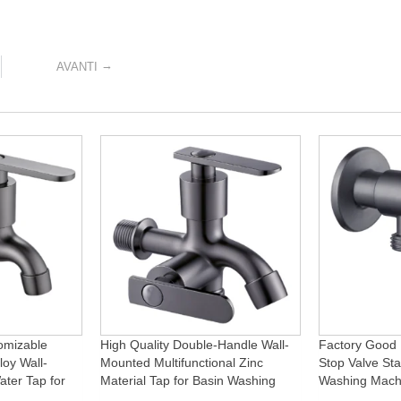
→
AVANTI
omizable
High Quality Double-Handle Wall-
Factory Good 
loy Wall-
Mounted Multifunctional Zinc
Stop Valve Sta
ter Tap for
Material Tap for Basin Washing
Washing Mach
Machine
Machine for Graden & Homes
Faucet Access