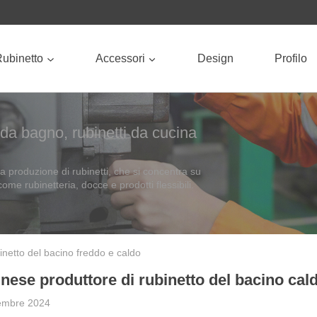
ubinetto
Accessori
Design
Profilo
i da bagno, rubinetti da cucina
 produzione di rubinetti, che si concentra su
ome rubinetteria, docce e prodotti flessibili.
inetto del bacino freddo e caldo
inese produttore di rubinetto del bacino cal
cembre 2024