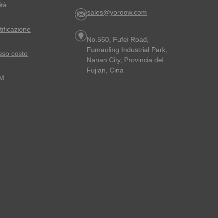
ità
sales@yoroow.com
rtificazione
No.560, Fufei Road,
Fumaoling Industrial Park,
sso costo
Nanan City, Provincia del
Fujian, Cina
EM