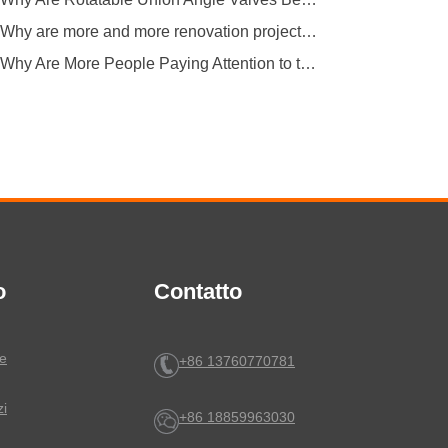
Why are more and more renovation projects upgrading to longer 304 stainless steel outdoor faucets?
Why Are More People Paying Attention to the Material and Hygiene of Beverage Barrel Faucets?
o
Contatto
le
+86 13760770781
zi
+86 18859963030