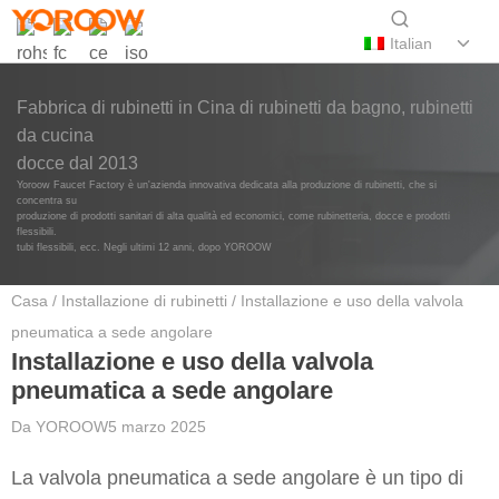
Italian
Fabbrica di rubinetti in Cina di rubinetti da bagno, rubinetti
da cucina
docce dal 2013
Yoroow Faucet Factory è un'azienda innovativa dedicata alla produzione di rubinetti, che si
concentra su
produzione di prodotti sanitari di alta qualità ed economici, come rubinetteria, docce e prodotti
flessibili.
tubi flessibili, ecc. Negli ultimi 12 anni, dopo YOROOW
Casa
/
Installazione di rubinetti
/ Installazione e uso della valvola
pneumatica a sede angolare
Installazione e uso della valvola
pneumatica a sede angolare
Da
YOROOW
5 marzo 2025
La valvola pneumatica a sede angolare è un tipo di