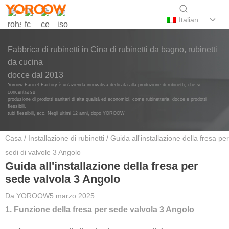
Italian
Fabbrica di rubinetti in Cina di rubinetti da bagno, rubinetti
da cucina
docce dal 2013
Yoroow Faucet Factory è un'azienda innovativa dedicata alla produzione di rubinetti, che si
concentra su
produzione di prodotti sanitari di alta qualità ed economici, come rubinetteria, docce e prodotti
flessibili.
tubi flessibili, ecc. Negli ultimi 12 anni, dopo YOROOW
Casa
/
Installazione di rubinetti
/ Guida all'installazione della fresa per
sedi di valvole 3 Angolo
Guida all'installazione della fresa per
sede valvola 3 Angolo
Da
YOROOW
5 marzo 2025
1. Funzione della fresa per sede valvola 3 Angolo