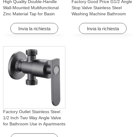
High Quality Double-Handle
Factory Good Price G1/2 Angle
Wall-Mounted Multifunctional
Stop Valve Stainless Steel
Zinc Material Tap for Basin
Washing Machine Bathroom
Washing Machine for Graden &
Faucet Accessory for
Homes
Apartments & Hotels
Invia la richiesta
Invia la richiesta
Factory Outlet Stainless Steel
1/2 Inch Two Way Angle Valve
for Bathroom Use in Apartments
& Hotels with Easy Installation