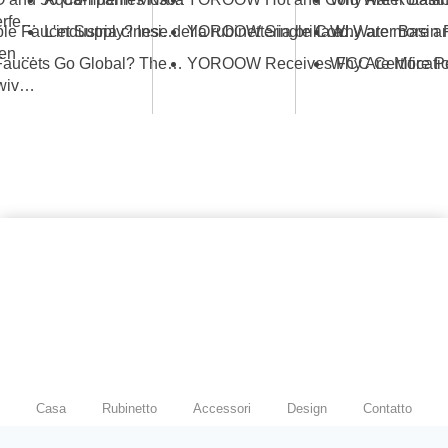
Space-Saving Solutions: Picking the Perfect Foldable Kitchen Tap
What Ensures Stable Faucet Supply? Insights from the Industrial Ecosystem Behind YOROOW and JOMOO
L'industria cinese della rubinetteria brilla alla Fiera di Canton, mettendo in mostra innovazione e qualità
Guidelines for Selecting the Right Kitchen Sink Tap Gold
How Do Chinese Faucets Go Global? The Dual-Track Strategy of JOMOO and YOROOW
The Complete Buyer's Guide to Gold Swivel Kitchen Sink Faucets
Casa
Rubinetto
Accessori
Design
Contatto