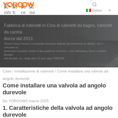
Italian
Fabbrica di rubinetti in Cina di rubinetti da bagno, rubinetti
da cucina
docce dal 2013
Yoroow Faucet Factory è un'azienda innovativa dedicata alla produzione di rubinetti, che si
concentra su
produzione di prodotti sanitari di alta qualità ed economici, come rubinetteria, docce e prodotti
flessibili.
tubi flessibili, ecc. Negli ultimi 12 anni, dopo YOROOW
Casa
/
Installazione di rubinetti
/ Come installare una valvola ad
angolo durevole
Come installare una valvola ad angolo
durevole
Da
YOROOW
3 marzo 2025
1. Caratteristiche della valvola ad angolo
durevole