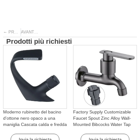
←
→
PRECEDENTE
AVANTI
Prodotti più richiesti
Moderno rubinetto del bacino
Factory Supply Customizable
d'ottone nero opaco a una
Faucet Spout Zinc Alloy Wall-
maniglia Cascata calda e fredda
Mounted Bibcocks Water Tap
con caratteristica di rotazione
for Bathroom Washing Machine
per Hotel& Apartment
Invia la richiesta
Invia la richiesta