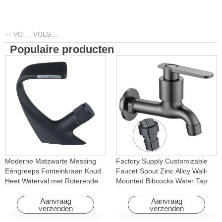
←
→
VORIGE
VOLGENDE
Populaire producten
Moderne Matzwarte Messing
Factory Supply Customizable
Eéngreeps Fonteinkraan Koud
Faucet Spout Zinc Alloy Wall-
Heet Waterval met Roterende
Mounted Bibcocks Water Tap
Eigenschap voor Hotel&
for Bathroom Washing Machine
Appartement
Aanvraag
Aanvraag
verzenden
verzenden