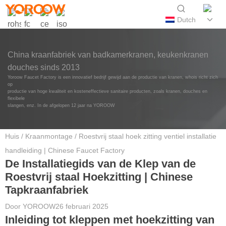
Dutch
China kraanfabriek van badkamerkranen, keukenkranen
douches sinds 2013
Yoroow Faucet Factory is een innovatief bedrijf gewijd aan de productie van kranen, whois richt zich
op
productie van hoge kwaliteit en kosteneffectieve sanitaire producten, zoals kranen, douches en
flexibele
slangen, enz. In de afgelopen 12 jaar na YOROOW
Huis
/
Kraanmontage
/ Roestvrij staal hoek zitting ventiel installatie
handleiding | Chinese Faucet Factory
De Installatiegids van de Klep van de
Roestvrij staal Hoekzitting | Chinese
Tapkraanfabriek
Door
YOROOW
26 februari 2025
Inleiding tot kleppen met hoekzitting van