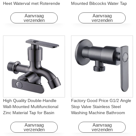
Heet Waterval met Roterende
Mounted Bibcocks Water Tap
Eigenschap voor Hotel&
for Bathroom Washing Machine
Appartement
Aanvraag
Aanvraag
verzenden
verzenden
High Quality Double-Handle
Factory Good Price G1/2 Angle
Wall-Mounted Multifunctional
Stop Valve Stainless Steel
Zinc Material Tap for Basin
Washing Machine Bathroom
Washing Machine for Graden &
Faucet Accessory for
Homes
Apartments & Hotels
Aanvraag
Aanvraag
verzenden
verzenden