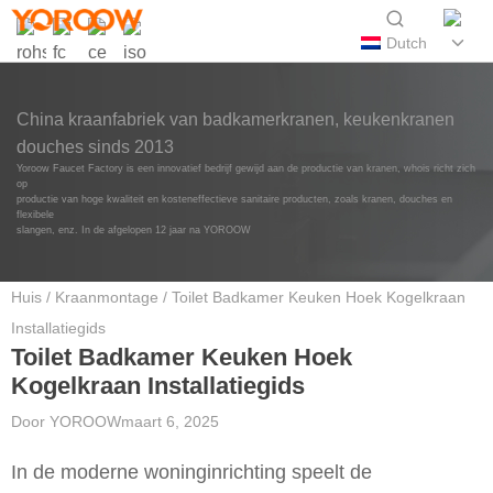
Dutch
China kraanfabriek van badkamerkranen, keukenkranen
douches sinds 2013
Yoroow Faucet Factory is een innovatief bedrijf gewijd aan de productie van kranen, whois richt zich
op
productie van hoge kwaliteit en kosteneffectieve sanitaire producten, zoals kranen, douches en
flexibele
slangen, enz. In de afgelopen 12 jaar na YOROOW
Huis
/
Kraanmontage
/ Toilet Badkamer Keuken Hoek Kogelkraan
Installatiegids
Toilet Badkamer Keuken Hoek
Kogelkraan Installatiegids
Door
YOROOW
maart 6, 2025
In de moderne woninginrichting speelt de