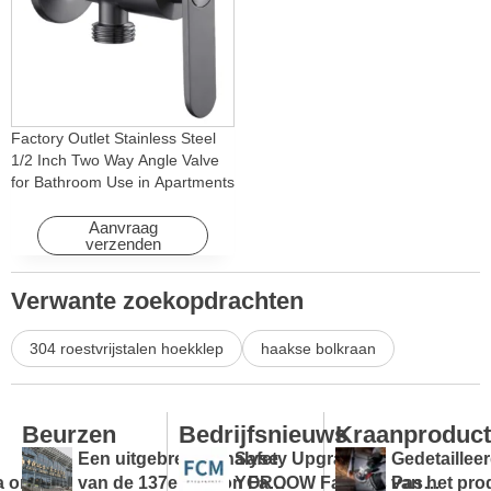
Factory Outlet Stainless Steel
1/2 Inch Two Way Angle Valve
for Bathroom Use in Apartments
& Hotels with Easy Installation
Aanvraag
verzenden
Verwante zoekopdrachten
304 roestvrijstalen hoekklep
haakse bolkraan
Beurzen
Bedrijfsnieuws
Kraanproduc
Een uitgebreide analyse
Safety Upgraded:
Gedetaillee
a onder
van de 137e Canton Fair
YOROOW Faucets Pass
van het pro