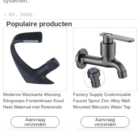
systemen.
←
→
VORIGE
VOLGENDE
Populaire producten
Moderne Matzwarte Messing
Factory Supply Customizable
Eéngreeps Fonteinkraan Koud
Faucet Spout Zinc Alloy Wall-
Heet Waterval met Roterende
Mounted Bibcocks Water Tap
Eigenschap voor Hotel&
for Bathroom Washing Machine
Appartement
Aanvraag
Aanvraag
verzenden
verzenden