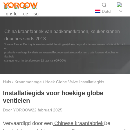
Dutch
China kraanfabriek van badkamerkranen, keukenkranen
douches sinds 2013
Yoroow Faucet Factory is een innovatief bedrijf gewijd aan de productie van kranen, whois richt zich
op
productie van hoge kwaliteit en kosteneffectieve sanitaire producten, zoals kranen, douches en
flexibele
slangen, enz. In de afgelopen 12 jaar na YOROOW
Huis
/
Kraanmontage
/ Hoek Globe Valve Installatiegids
Installatiegids voor hoekige globe
ventielen
Door
YOROOW
22 februari 2025
Vervaardigd door een
Chinese kraanfabriek
De