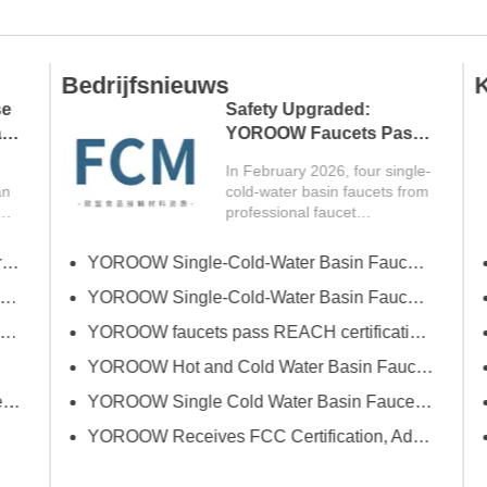
Bedrijfsnieuws
K
Safety Upgraded:
YOROOW Faucets Pass
FCM Testing
In February 2026, four single-
cold-water basin faucets from
professional faucet
manufacturer YOROOW
successfully passed FCM
nde e-commerce (lente)
YOROOW Single-Cold-Water Basin Faucets Pass RSL Restricted Substances List Screening
(Food Contact Materials)...
toonstelling
YOROOW Single-Cold-Water Basin Faucets Pass COA Testing, Further Enhancing International Compliance System
rial Supplies Expo
YOROOW faucets pass REACH certification, ensuring environmental friendliness and safety.
YOROOW Hot and Cold Water Basin Faucets Pass FDA Food Contact Material Compliance Test
Fair met innovatie en kwaliteit
YOROOW Single Cold Water Basin Faucets Successfully Pass GPSR Certification
YOROOW Receives FCC Certification, Adding Authoritative Guarantee to its Deepening Reach in the South American Market