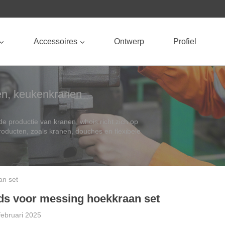
Accessoires
Ontwerp
Profiel
en, keukenkranen
de productie van kranen, whois richt zich op
producten, zoals kranen, douches en flexibele
an set
gids voor messing hoekkraan set
februari 2025