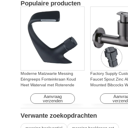
Populaire producten
Moderne Matzwarte Messing
Factory Supply Cust
Eéngreeps Fonteinkraan Koud
Faucet Spout Zinc Al
Heet Waterval met Roterende
Mounted Bibcocks Wa
Eigenschap voor Hotel&
Bathroom Washing 
Appartement
Aanvraag
Aanvra
verzenden
verzend
Verwante zoekopdrachten