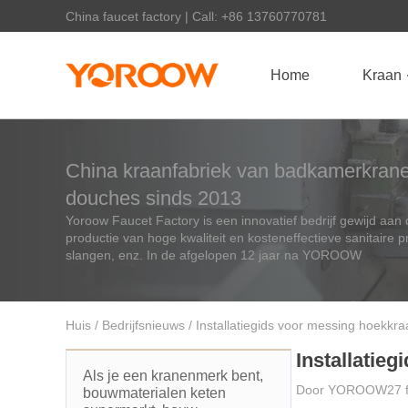
China faucet factory | Call: +86 13760770781
Home
Kraan
China kraanfabriek van badkamerkran
douches sinds 2013
Yoroow Faucet Factory is een innovatief bedrijf gewijd aan 
productie van hoge kwaliteit en kosteneffectieve sanitaire 
slangen, enz. In de afgelopen 12 jaar na YOROOW
Huis
/
Bedrijfsnieuws
/ Installatiegids voor messing hoekkra
Installatie
Als je een kranenmerk bent,
Door
YOROOW
27 
bouwmaterialen keten