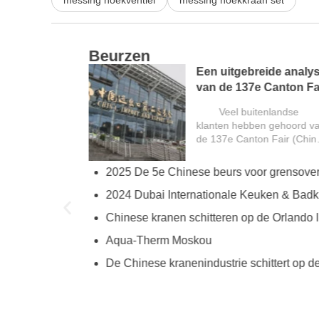
messing hoekventiel
messing hoekkraan set
Beurzen
Een uitgebreide analyse
van de 137e Canton Fair
en een gids voor
Veel buitenlandse
p
buitenlandse kopers
klanten hebben gehoord van
de 137e Canton Fair (China
Import en Export...
2025 De 5e Chinese beurs voor grensoverschrijde
try
2024 Dubai Internationale Keuken & Badkamer Ten
ies
Chinese kranen schitteren op de Orlando International Kitchen & Bath Indust
Aqua-Therm Moskou
hina’s Faucet Manufacturing
De Chinese kranenindustrie schittert op de Canton 
O and YOROOW