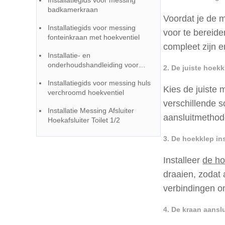
Installatiegids voor messing
badkamerkraan
Voordat je de m
Installatiegids voor messing
voor te bereide
fonteinkraan met hoekventiel
compleet zijn 
Installatie- en
onderhoudshandleiding voor
2. De juiste hoek
messing hoekventielkraan
Installatiegids voor messing huls
Kies de juiste 
verchroomd hoekventiel
verschillende s
Installatie Messing Afsluiter
aansluitmethod
Hoekafsluiter Toilet 1/2
3. De hoekklep ins
Installeer
de ho
draaien, zodat 
verbindingen o
4. De kraan aansl