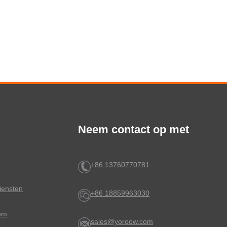
Neem contact op met
+86 13760770781
iensten
+86 18859963030
eem
sales@yoroow.com