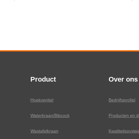
Product
Over ons
Hoekventiel
Bedrijfsprofiel
Waterkraan/Bibcock
Producten en d
Wastafelkraan
Kwaliteitssyst