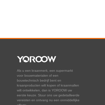
Als u een kraanmerk, een supermarkt
voor bouwmaterialen of een
bouwtechnisch bedrijf bent en
kraanproducten wilt kopen of kraanmallen
wilt ontwikkelen, dan is YOROOW uw
eerste keuze. Stuur ons uw gedetailleerde
vereisten en ontvang nu een onmiddellijke