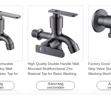
omizable
High Quality Double-Handle Wall-
Factory Good 
loy Wall-
Mounted Multifunctional Zinc
Stop Valve Sta
ter Tap for
Material Tap for Basin Washing
Washing Mach
Machine
Machine for Graden & Homes
Faucet Access
Hotels
ag
Aanvraag
A
en
verzenden
v