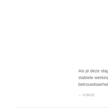
Als je deze sta
stabiele werki
betrouwbaarheid
←
VORIGE