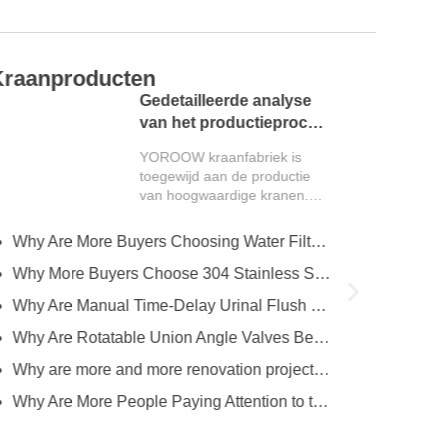
raanproducten
K
Gedetailleerde analyse
van het productieproces
van de kraanfabriek
YOROOW kraanfabriek is
toegewijd aan de productie
van hoogwaardige kranen.
Het hele productieproces
omvat meerdere...
Why Are More Buyers Choosing Water Filter Faucets for Modern Kitchens?
Why More Buyers Choose 304 Stainless Steel Kitchen Faucets from China Manufacturers
Why Are Manual Time-Delay Urinal Flush Valves Still Preferred in Public Restrooms?
Why Are Rotatable Union Angle Valves Better for Hotels and Apartment Projects?
Why are more and more renovation projects upgrading to longer 304 stainless steel outdoor faucets?
Why Are More People Paying Attention to the Material and Hygiene of Beverage Barrel Faucets?