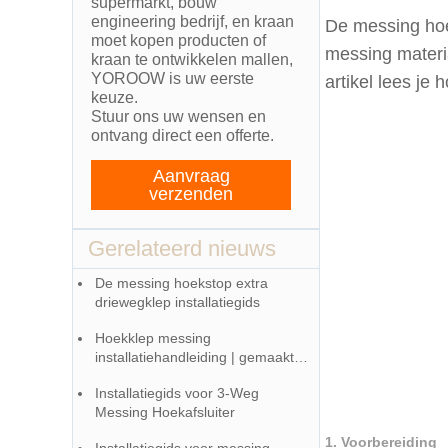
supermarkt, bouw
engineering bedrijf, en kraan
De messing ho
moet kopen producten of
messing materia
kraan te ontwikkelen mallen,
YOROOW is uw eerste
artikel lees je 
keuze.
Stuur ons uw wensen en
ontvang direct een offerte.
Aanvraag
verzenden
Gerelateerd nieuws
De messing hoekstop extra
driewegklep installatiegids
Hoekklep messing
installatiehandleiding | gemaakt
door China Faucet Factory
Installatiegids voor 3-Weg
Messing Hoekafsluiter
1. Voorbereiding