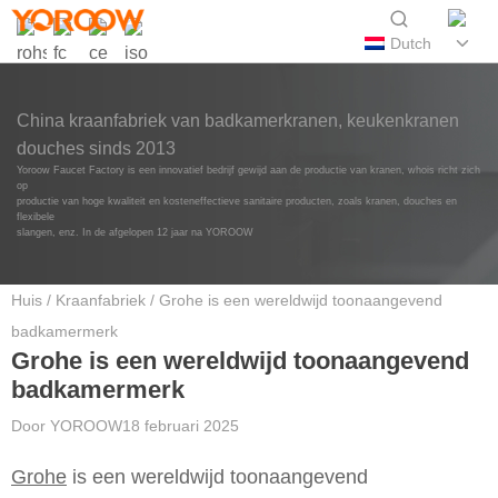
Dutch
China kraanfabriek van badkamerkranen, keukenkranen
douches sinds 2013
Yoroow Faucet Factory is een innovatief bedrijf gewijd aan de productie van kranen, whois richt zich
op
productie van hoge kwaliteit en kosteneffectieve sanitaire producten, zoals kranen, douches en
flexibele
slangen, enz. In de afgelopen 12 jaar na YOROOW
Huis
/
Kraanfabriek
/ Grohe is een wereldwijd toonaangevend
badkamermerk
Grohe is een wereldwijd toonaangevend
badkamermerk
Door
YOROOW
18 februari 2025
Grohe
is een wereldwijd toonaangevend