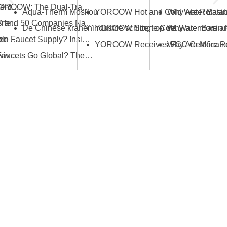
How to Choose a Floor Drain That Prevents Odors: Most People Make the Wrong Choice First
From JOMOO to YOROOW: The Dual-Track Evolution of China’s Faucet Industry
Aqua-Therm Moskou
Space-Saving Solutions: Picking the Perfect Foldable Kitchen Tap
YOROOW, JOMOO and 50 Companies Named Major Taxpayers: Strength of China’s Faucet Manufacturing
De Chinese kranenindustrie schittert op de Canton Fair met innovatie en kwaliteit
Guidelines for Selecting the Right Kitchen Sink Tap Gold
What Ensures Stable Faucet Supply? Insights from the Industrial Ecosystem Behind YOROOW and JOMOO
The Complete Buyer's Guide to Gold Swivel Kitchen Sink Faucets
How Do Chinese Faucets Go Global? The Dual-Track Strategy of JOMOO and YOROOW