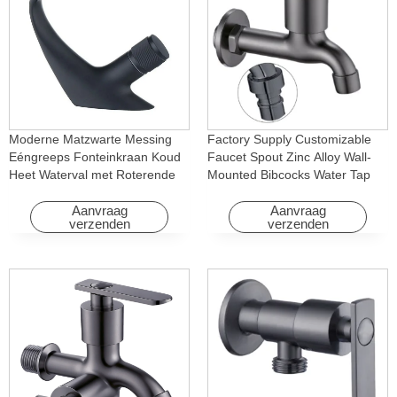
Moderne Matzwarte Messing
Factory Supply Customizable
Eéngreeps Fonteinkraan Koud
Faucet Spout Zinc Alloy Wall-
Heet Waterval met Roterende
Mounted Bibcocks Water Tap
Eigenschap voor Hotel&
for Bathroom Washing Machine
Appartement
Aanvraag
Aanvraag
verzenden
verzenden