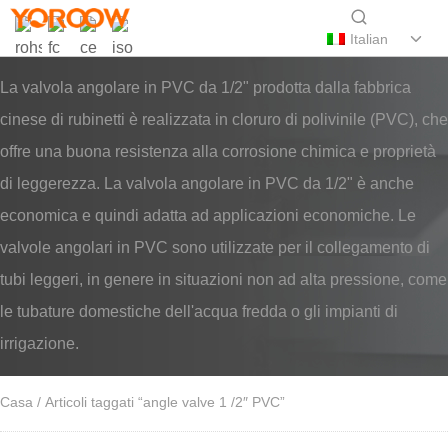
Italian
La valvola angolare in PVC da 1/2" prodotta dalla fabbrica
cinese di rubinetti è realizzata in cloruro di polivinile (PVC), che
offre una buona resistenza alla corrosione chimica e proprietà
di leggerezza. La valvola angolare in PVC da 1/2" è anche
economica e quindi adatta ad applicazioni economiche. Le
valvole angolari in PVC sono utilizzate per il collegamento di
tubi leggeri, in genere in situazioni non ad alta pressione, come
le tubature domestiche dell'acqua fredda o gli impianti di
irrigazione.
Casa
/ Articoli taggati “angle valve 1 /2″ PVC”