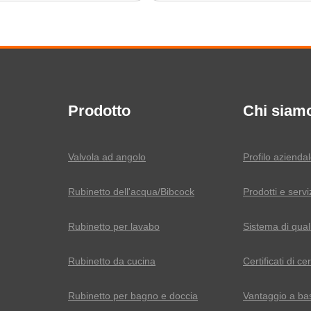
Prodotto
Chi siam
Valvola ad angolo
Profilo azienda
Rubinetto dell'acqua/Bibcock
Prodotti e servi
Rubinetto per lavabo
Sistema di qual
Rubinetto da cucina
Certificati di ce
Rubinetto per bagno e doccia
Vantaggio a ba