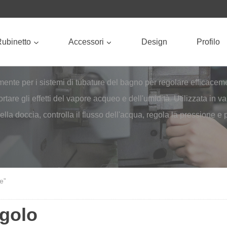
ubinetto
Accessori
Design
Profilo
ente per i sistemi di tubature del bagno per regolare efficaceme
ortare gli effetti del vapore acqueo e dell'umidità. Utilizzata in 
 della doccia, controlla il flusso dell'acqua, regola la pressione e 
e”
ngolo