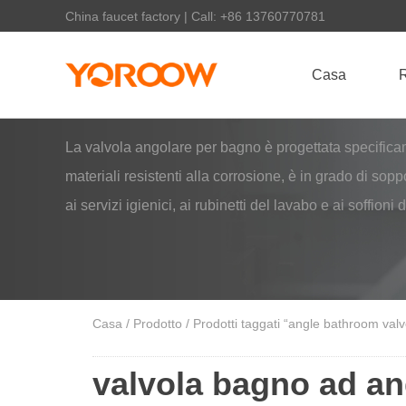
China faucet factory | Call: +86 13760770781
Casa
R
La valvola angolare per bagno è progettata specificam
materiali resistenti alla corrosione, è in grado di sopp
ai servizi igienici, ai rubinetti del lavabo e ai soffioni
Casa
/
Prodotto
/ Prodotti taggati “angle bathroom valv
valvola bagno ad a