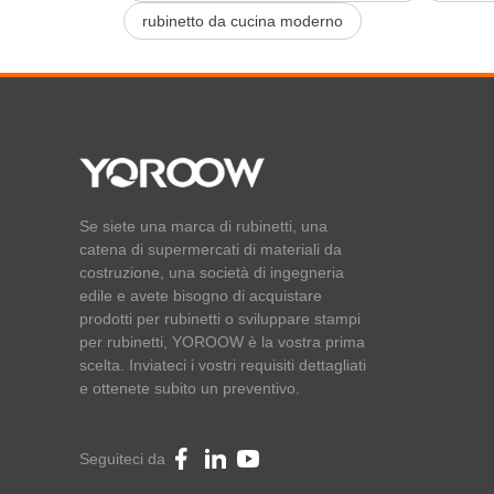
rubinetto da cucina moderno
Se siete una marca di rubinetti, una
catena di supermercati di materiali da
costruzione, una società di ingegneria
edile e avete bisogno di acquistare
prodotti per rubinetti o sviluppare stampi
per rubinetti, YOROOW è la vostra prima
scelta. Inviateci i vostri requisiti dettagliati
e ottenete subito un preventivo.
Seguiteci da