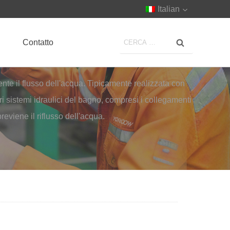
Italian
Contatto
nte il flusso dell'acqua. Tipicamente realizzata con
vari sistemi idraulici del bagno, compresi i collegamenti
previene il riflusso dell'acqua.