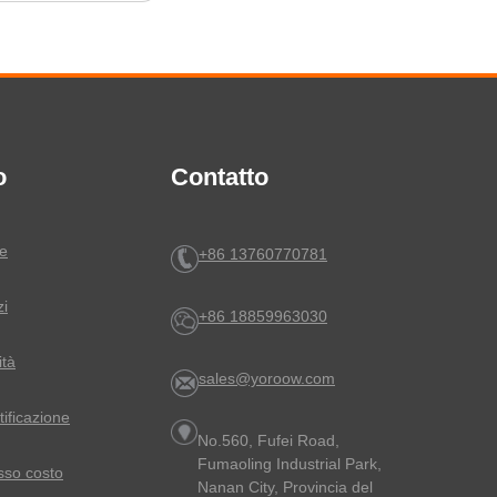
o
Contatto
le
+86 13760770781
zi
+86 18859963030
ità
sales@yoroow.com
rtificazione
No.560, Fufei Road,
Fumaoling Industrial Park,
sso costo
Nanan City, Provincia del