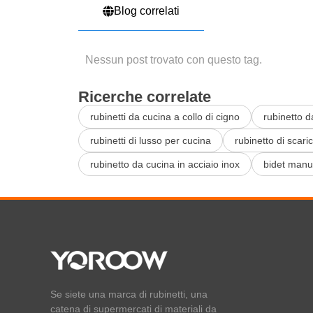
Blog correlati
Nessun post trovato con questo tag.
Ricerche correlate
rubinetti da cucina a collo di cigno
rubinetto 
rubinetti di lusso per cucina
rubinetto di scari
rubinetto da cucina in acciaio inox
bidet manu
Se siete una marca di rubinetti, una
catena di supermercati di materiali da