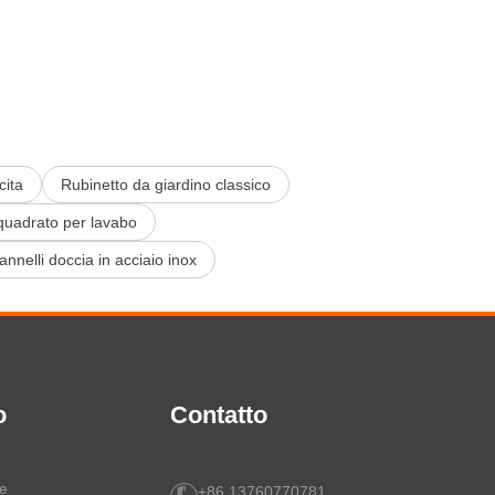
cita
Rubinetto da giardino classico
quadrato per lavabo
annelli doccia in acciaio inox
o
Contatto
le
+86 13760770781