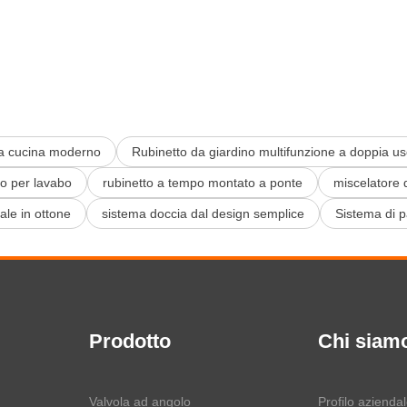
da cucina moderno
Rubinetto da giardino multifunzione a doppia us
co per lavabo
rubinetto a tempo montato a ponte
miscelatore 
ale in ottone
sistema doccia dal design semplice
Sistema di p
Prodotto
Chi siam
Valvola ad angolo
Profilo azienda