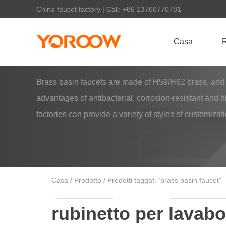
China faucet factory | Call: +86 13760770781
Casa
R
Brass basin faucets are made of H59/H62 brass, and t
advantages of antibacterial, corrosion-resistant and 
factories can provide a variety of styles of customizat
Casa
/
Prodotto
/ Prodotti taggati “brass basin faucet”
rubinetto per lavabo