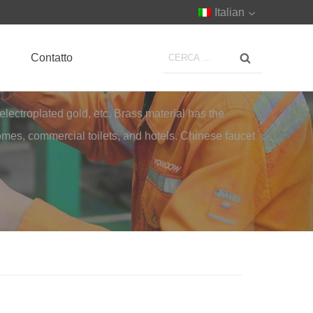
Italian
Contatto
lectroplated gold, etc. Brass material has the
omes, commercial toilets, and hotels. Chinese faucet