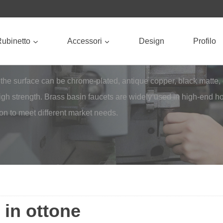
ubinetto
Accessori
Design
Profilo
he surface can be chrome-plated, antique copper, black matte, e
high strength. Brass basin faucets are widely used in high-end h
ion to meet different market needs.
 in ottone