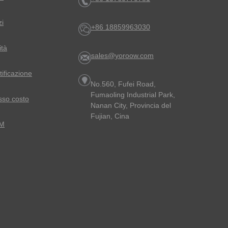
zi
+86 18859963030
ità
sales@yoroow.com
rtificazione
No.560, Fufei Road,
Fumaoling Industrial Park,
sso costo
Nanan City, Provincia del
Fujian, Cina
EM