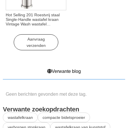
Hot Selling 201 Roestvrij staal
Single-Handle wastafel kraan
Vintage Wash wastafel
mengkraan warm koud water
Dek Mount Vanity Sink
Aanvraag
verzenden
Verwante blog
Geen berichten gevonden met deze tag.
Verwante zoekopdrachten
wastafelkraan
compacte bidetsproeier
verborgen stopkraan
wastafelkraan van kunststof