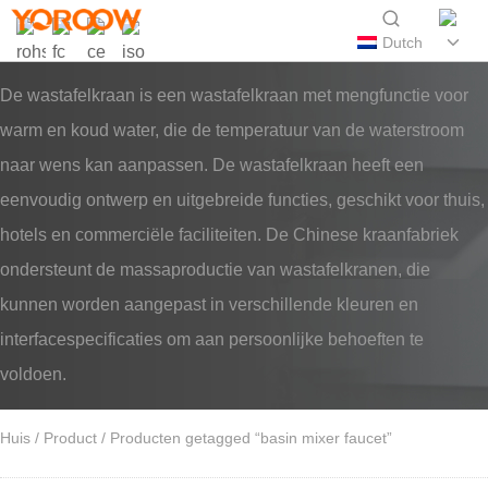
Dutch
De wastafelkraan is een wastafelkraan met mengfunctie voor
warm en koud water, die de temperatuur van de waterstroom
naar wens kan aanpassen. De wastafelkraan heeft een
eenvoudig ontwerp en uitgebreide functies, geschikt voor thuis,
hotels en commerciële faciliteiten. De Chinese kraanfabriek
ondersteunt de massaproductie van wastafelkranen, die
kunnen worden aangepast in verschillende kleuren en
interfacespecificaties om aan persoonlijke behoeften te
voldoen.
Huis
/
Product
/ Producten getagged “basin mixer faucet”