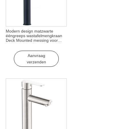
Modern design matzwarte
ééngreeps wastafelmengkraan
Deck Mounted messing voor
badkamergebruik Lange uitloop
voor gemakkelijk gebruik
Aanvraag
verzenden