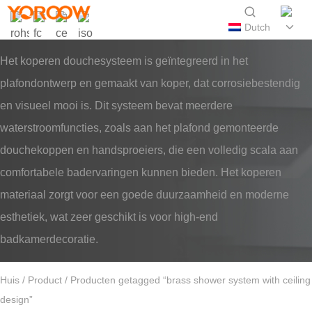
Dutch
Het koperen douchesysteem is geïntegreerd in het
plafondontwerp en gemaakt van koper, dat corrosiebestendig
en visueel mooi is. Dit systeem bevat meerdere
waterstroomfuncties, zoals aan het plafond gemonteerde
douchekoppen en handsproeiers, die een volledig scala aan
comfortabele badervaringen kunnen bieden. Het koperen
materiaal zorgt voor een goede duurzaamheid en moderne
esthetiek, wat zeer geschikt is voor high-end
badkamerdecoratie.
Huis
/
Product
/ Producten getagged “brass shower system with ceiling
design”