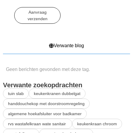
Geborsteld Nikkel Afwerking
Modern Messing Badkamer
Water
Aanvraag
verzenden
Verwante blog
Geen berichten gevonden met deze tag.
Verwante zoekopdrachten
tuin slab
keukenkranen dubbelgat
handdouchekop met doorstroomregeling
algemene hoekafsluiter voor badkamer
rvs wastafelkraan wate sanitair
keukenkraan chroom