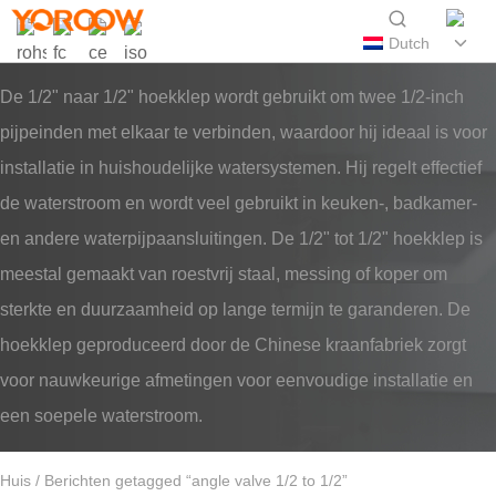
Dutch
De 1/2" naar 1/2" hoekklep wordt gebruikt om twee 1/2-inch
pijpeinden met elkaar te verbinden, waardoor hij ideaal is voor
installatie in huishoudelijke watersystemen. Hij regelt effectief
de waterstroom en wordt veel gebruikt in keuken-, badkamer-
en andere waterpijpaansluitingen. De 1/2" tot 1/2" hoekklep is
meestal gemaakt van roestvrij staal, messing of koper om
sterkte en duurzaamheid op lange termijn te garanderen. De
hoekklep geproduceerd door de Chinese kraanfabriek zorgt
voor nauwkeurige afmetingen voor eenvoudige installatie en
een soepele waterstroom.
Huis
/ Berichten getagged “angle valve 1/2 to 1/2”