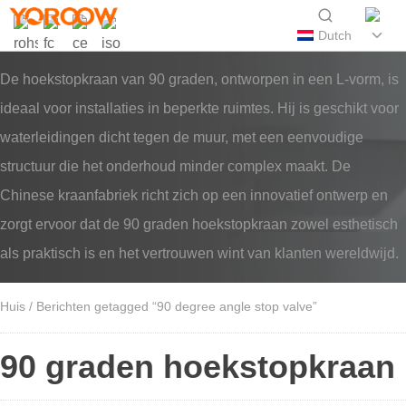
Dutch
De hoekstopkraan van 90 graden, ontworpen in een L-vorm, is
ideaal voor installaties in beperkte ruimtes. Hij is geschikt voor
waterleidingen dicht tegen de muur, met een eenvoudige
structuur die het onderhoud minder complex maakt. De
Chinese kraanfabriek richt zich op een innovatief ontwerp en
zorgt ervoor dat de 90 graden hoekstopkraan zowel esthetisch
als praktisch is en het vertrouwen wint van klanten wereldwijd.
Huis
/ Berichten getagged “90 degree angle stop valve”
90 graden hoekstopkraan