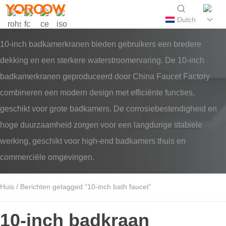
Dutch
10-inch badkamerkranen bieden gebruikers een bredere
dekking en een sterkere waterstroomervaring. De 10-inch
badkamerkranen geproduceerd door China Faucet Factory
combineren een modern design met efficiënte functies,
geschikt voor grote badkamers. De corrosiebestendigheid en
hoge duurzaamheid zorgen voor een langdurige stabiele
werking, geschikt voor high-end badkamers thuis en
commerciële omgevingen.
Huis
/ Berichten getagged “10-inch bath faucet”
10-inch badkraan