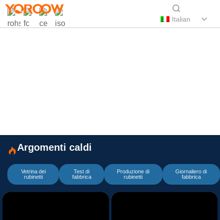
Italian
Suggerimenti
Video e dimostrazioni della fabbrica
YOROOW
Argomenti caldi
Vetrina dei
Test di
Produzione di
Giornaliero di
rubinetti
fabbrica
rubinetti
fabbrica