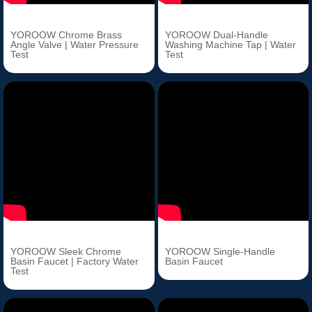
YOROOW Chrome Brass
YOROOW Dual-Handle
Angle Valve | Water Pressure
Washing Machine Tap | Water
Test
Test
YOROOW Sleek Chrome
YOROOW Single-Handle
Basin Faucet | Factory Water
Basin Faucet
Test