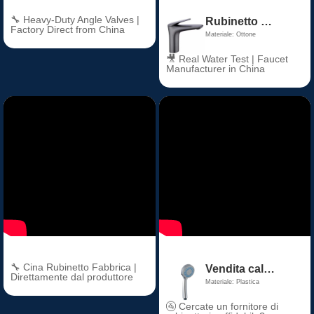
🔧 Heavy-Duty Angle Valves |
Rubinetto del lavabo in bronzo antico Design moderno a una maniglia in rame grigio canna di fucile Premium per il bagno di casa
Factory Direct from China
Materiale: Ottone
🎥 Real Water Test | Faucet
Manufacturer in China
🔧 Cina Rubinetto Fabbrica |
Vendita calda Antico rubinetto del bacino del bagno in plastica toilette doccia a mano 5 funzioni cascata ABS plastica doccia bagno rubinetti
Direttamente dal produttore
Materiale: Plastica
🚰 Cercate un fornitore di