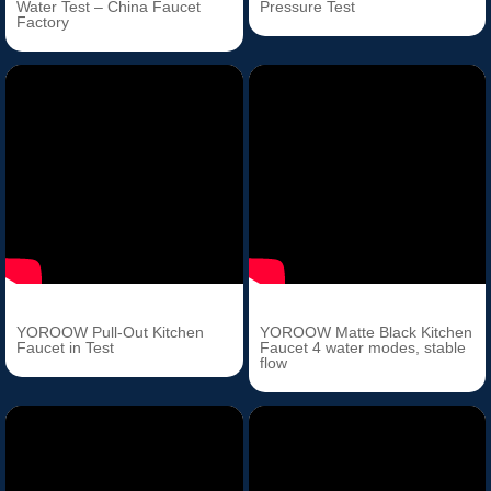
Water Test – China Faucet
Pressure Test
Factory
YOROOW Pull-Out Kitchen
YOROOW Matte Black Kitchen
Faucet in Test
Faucet 4 water modes, stable
flow