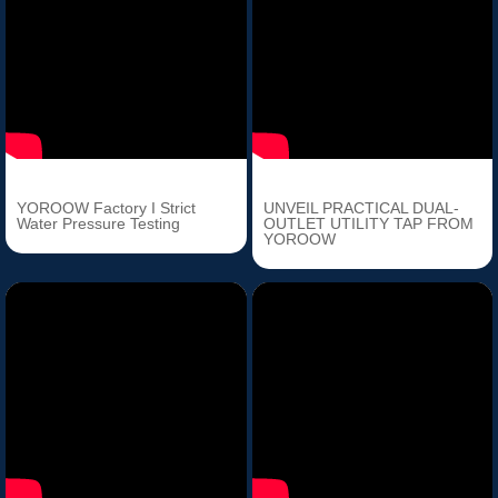
YOROOW Factory I Strict
UNVEIL PRACTICAL DUAL-
Water Pressure Testing
OUTLET UTILITY TAP FROM
YOROOW