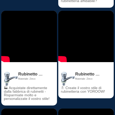
rubinetteria affidabile?
Rubinetto moderno per lavabo singolo freddo Maniglia singola Rubinetto per lavabo in plastica di zinco Nucleo valvola in ceramica misurato per uso scolastico Foro singolo
Rubinetto moderno per lavabo singolo freddo Maniglia singola Rubinetto per lavabo in plastica di zinco Nucleo valvola in ceramica misurato per uso scolastico Foro singolo
Materiale: Zinco
Materiale: Zinco
🏭 Acquistate direttamente
🚿 Create il vostro stile di
dalla fabbrica di rubinetti -
rubinetteria con YOROOW!
Risparmiate molto e
personalizzate il vostro stile!