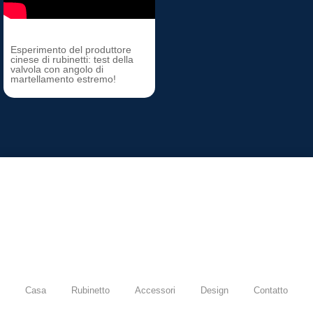
Esperimento del produttore
cinese di rubinetti: test della
valvola con angolo di
martellamento estremo!
Casa
Rubinetto
Accessori
Design
Contatto