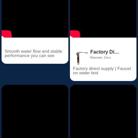
Smooth water flow and stable
Factory Direct Price Chrome Thermostatic Bathroom Basin Faucet Zinc Alloy Ceramic Valve Core for Hall & Living Room
performance you can see
Materiale: Zinco
Factory direct supply | Faucet
on water test