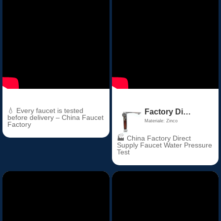
💧 Every faucet is tested
Factory Direct Price Chrome Thermostatic Bathroom Basin Faucet Zinc Alloy Ceramic Valve Core for Hall & Living Room
before delivery – China Faucet
Materiale: Zinco
Factory
🏭 China Factory Direct
Supply Faucet Water Pressure
Test