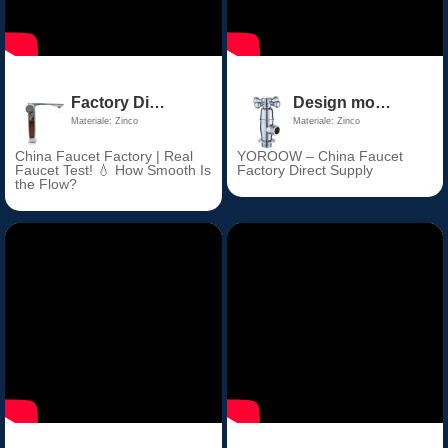
Factory Direct Price Chrome Thermostatic Bathroom Basin Faucet Zinc Alloy Ceramic Valve Core for Hall & Living Room
Design moderno 1/2" materiale zinco valvola angolare rubinetto accessorio per casa giardino per uso bagno e cucina
Materiale: Zinco
Materiale: Zinco
China Faucet Factory | Real
YOROOW – China Faucet
Faucet Test! 💧 How Smooth Is
Factory Direct Supply
the Flow?