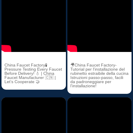
China Faucet Factory🧪
🎥China Faucet Factory-
Pressure Testing Every Faucet
Tutorial per l'installazione del
Before Delivery! 💧 | China
rubinetto estraibile della cucina
Faucet Manufacturer 🇨🇳 |
Istruzioni passo-passo, facili
Let’s Cooperate 🤝
da padroneggiare per
l'installazione!