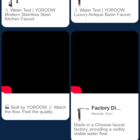
💧 Water Test | YOROOW
💧 Water Test | YOROOW
Modern Stainless Steel
Luxury Antique Basin Faucet
Kitchen Faucet
🏭 Built by YOROOW 💧 Watch
Factory Direct Price Chrome Thermostatic Bathroom Basin Faucet Zinc Alloy Ceramic Valve Core for Hall & Living Room
the flow. Feel the quality.
Materiale: Zinco
Made in a Chinese faucet
factory, providing a visibly
stable water flow.