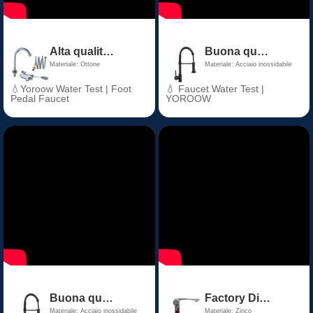
Alta qualità rubinetto a pedale in ottone acqua lenta aprire valvole di rubinetto per il bagno ospedali fabbriche pedale accessorio
Buona qualità 201 rubinetto della cucina estraibile a una maniglia in acciaio inox montato a ponte acqua calda fredda tubi flessibili rubinetto mix design
Materiale: Ottone
Materiale: Acciaio inossidabile
💧Yoroow Water Test | Foot
💧 Faucet Water Test |
Pedal Faucet
YOROOW
Buona qualità 201 rubinetto della cucina estraibile a una maniglia in acciaio inox montato a ponte acqua calda fredda tubi flessibili rubinetto mix design
Factory Direct Price Chrome Thermostatic Bathroom Basin Faucet Zinc Alloy Ceramic Valve Core for Hall & Living Room
Materiale: Acciaio inossidabile
Materiale: Zinco