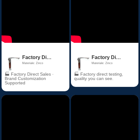
Factory Direct Price Chrome Thermostatic Bathroom Basin Faucet Zinc Alloy Ceramic Valve Core for Hall & Living Room
Factory Direct Price Chrome Thermostatic Bathroom Basin Faucet Zinc Alloy Ceramic Valve Core for Hall & Living Room
Materiale: Zinco
Materiale: Zinco
🏭 Factory Direct Sales ·
🏭 Factory direct testing,
Brand Customization
quality you can see.
Supported