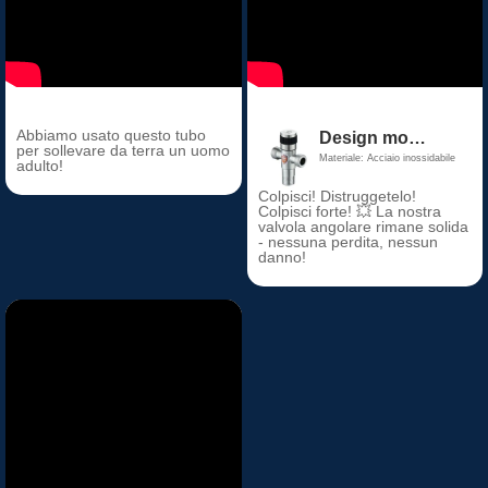
Abbiamo usato questo tubo
Design moderno 1 pollice SUS 304 rubinetto valvola angolare in acciaio inox durevole a 2 vie per cucina bagno WC 1/2" in acciaio inox
per sollevare da terra un uomo
Materiale: Acciaio inossidabile
adulto!
Colpisci! Distruggetelo!
Colpisci forte! 💥 La nostra
valvola angolare rimane solida
- nessuna perdita, nessun
danno!