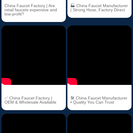
China Faucet Factory | Are
🏭 China Faucet Manufacturer
retail faucets expensive and
| Strong Hose, Factory Direct
low-profit?
✅ China Faucet Factory |
🛠 China Faucet Manufacturer
OEM & Wholesale Available
• Quality You Can Trust