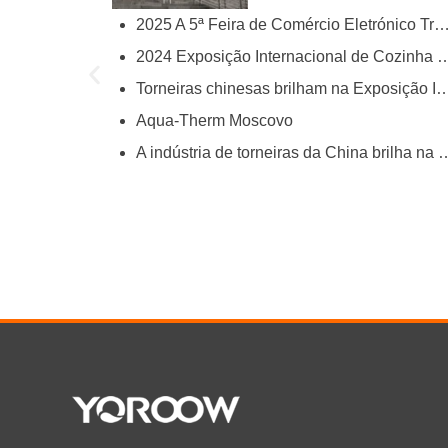
2025 A 5ª Feira de Comércio Eletrónico Transfronteiriço da China (
try
2024 Exposição Internacional de Cozinha e Ca
ies
Torneiras chinesas brilham na Exposição Internacional de Suprimentos Industriais para 
Aqua-Therm Moscovo
hina’s Faucet Manufacturing
A indústria de torneiras da China brilha na Feira de Cantã
O and YOROOW