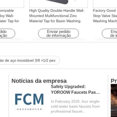
omizable
High Quality Double-Handle Wall-
Factory Good 
loy Wall-
Mounted Multifunctional Zinc
Stop Valve Sta
ter Tap for
Material Tap for Basin Washing
Washing Mach
Machine
Machine for Graden & Homes
Faucet Access
Hotels
dido
Enviar pedido
Env
ação
de informação
de 
lar de aço inoxidável 3/8 ×1/2 pex
Notícias da empresa
Pr
Safety Upgraded:
YOROOW Faucets Pass
FCM Testing
In February 2026, four single-
cold-water basin faucets from
professional faucet
manufacturer YOROOW