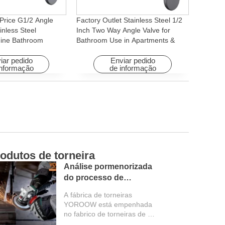
Price G1/2 Angle
Factory Outlet Stainless Steel 1/2
inless Steel
Inch Two Way Angle Valve for
ine Bathroom
Bathroom Use in Apartments &
ory for Apartments &
Hotels with Easy Installation
iar pedido
Enviar pedido
informação
de informação
odutos de torneira
Ca
Análise pormenorizada
do processo de
produção da fábrica de
A fábrica de torneiras
torneiras
YOROOW está empenhada
no fabrico de torneiras de alta
qualidade. Todo o processo