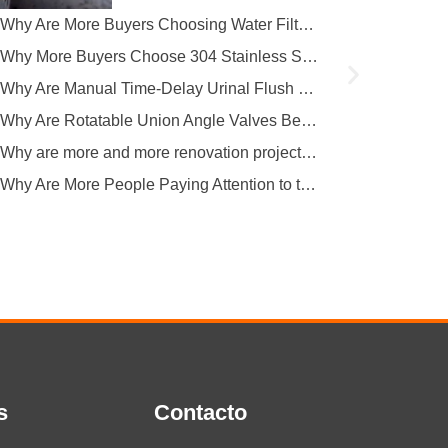
de produção abrange vários
Why Are More Buyers Choosing Water Filter Faucets for Modern Kitchens?
factores-chave...
Why More Buyers Choose 304 Stainless Steel Kitchen Faucets from China Manufacturers
Why Are Manual Time-Delay Urinal Flush Valves Still Preferred in Public Restrooms?
Why Are Rotatable Union Angle Valves Better for Hotels and Apartment Projects?
Why are more and more renovation projects upgrading to longer 304 stainless steel outdoor faucets?
Why Are More People Paying Attention to the Material and Hygiene of Beverage Barrel Faucets?
s
Contacto