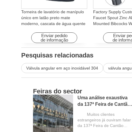
Torneira de lavatório de manípulo
Factory Supply Cust
único em latão preto mate
Faucet Spout Zinc Al
moderno, cascata de água quente
Mounted Bibcocks Wa
e fria com função rotativa para
Bathroom Washing 
hotéis e apartamentos
Enviar pedido
Enviar pe
de informação
de inform
Pesquisas relacionadas
Válvula angular em aço inoxidável 304
válvula angu
Feiras do sector
Uma análise exaustiva
da 137ª Feira de Cantão
e um guia para os
Muitos clientes
compradores
estrangeiros já ouviram falar
estrangeiros
da 137ª Feira de Cantão
(China Import and Export...