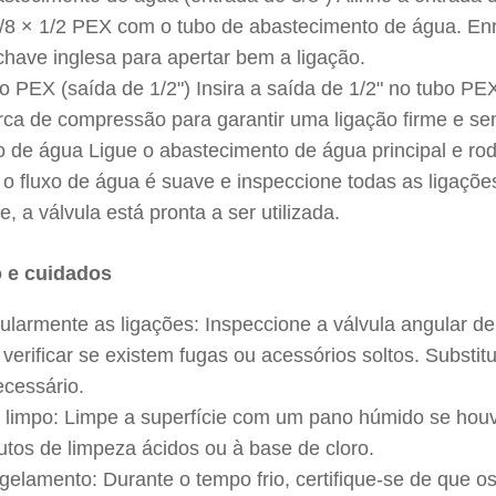
3/8 × 1/2 PEX com o tubo de abastecimento de água. Enro
 chave inglesa para apertar bem a ligação.
bo PEX (saída de 1/2") Insira a saída de 1/2" no tubo 
rca de compressão para garantir uma ligação firme e se
xo de água Ligue o abastecimento de água principal e ro
e o fluxo de água é suave e inspeccione todas as ligaçõe
, a válvula está pronta a ser utilizada.
 e cuidados
egularmente as ligações: Inspeccione a válvula angular d
verificar se existem fugas ou acessórios soltos. Substi
cessário.
limpo: Limpe a superfície com um pano húmido se houv
dutos de limpeza ácidos ou à base de cloro.
ngelamento: Durante o tempo frio, certifique-se de que os