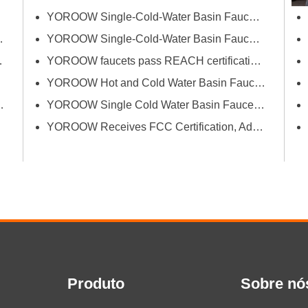
successfully passed FCM
primavera)
YOROOW Single-Cold-Water Basin Faucets Pass RSL Restricted Substances List Screening
(Food Contact Materials)...
sa de Banho do Dubai
YOROOW Single-Cold-Water Basin Faucets Pass COA Testing, Further Enhancing International Compliance System
Cozinha e Banheiro de Orlando
YOROOW faucets pass REACH certification, ensuring environmental friendliness and safety.
YOROOW Hot and Cold Water Basin Faucets Pass FDA Food Contact Material Compliance Test
o, apresentando inovação e qualidade
YOROOW Single Cold Water Basin Faucets Successfully Pass GPSR Certification
YOROOW Receives FCC Certification, Adding Authoritative Guarantee to its Deepening Reach in the South American Market
Produto
Sobre nó