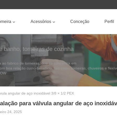
rneira
Acessórios
Conceção
Perfil
e banho, torneiras de cozinha
ao fabrico de torneiras, que se concentra em
com boa relação custo-benefício, tais como torneiras, chuveiros e flexív
ROOW
lvula angular de aço inoxidável 3/8 × 1/2 PEX
talação para válvula angular de aço inoxidáv
reiro 24, 2025