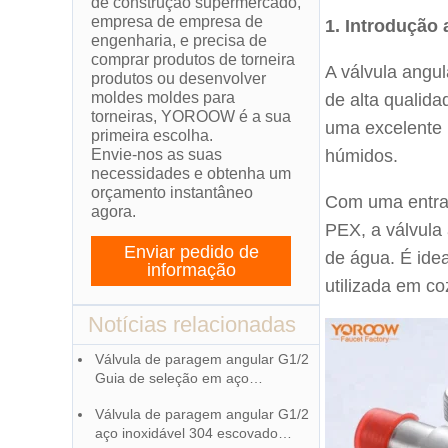
de construção supermercado,
empresa de empresa de
1. Introdução
engenharia, e precisa de
comprar produtos de torneira
A válvula angu
produtos ou desenvolver
moldes moldes para
de alta qualid
torneiras, YOROOW é a sua
uma excelente 
primeira escolha.
Envie-nos as suas
húmidos.
necessidades e obtenha um
orçamento instantâneo
Com uma entrad
agora.
PEX, a válvula
Enviar pedido de
de água. É ide
informação
utilizada em c
Notícias relacionadas
Válvula de paragem angular G1/2
Guia de seleção em aço
inoxidável 304 escovado
Válvula de paragem angular G1/2
aço inoxidável 304 escovado