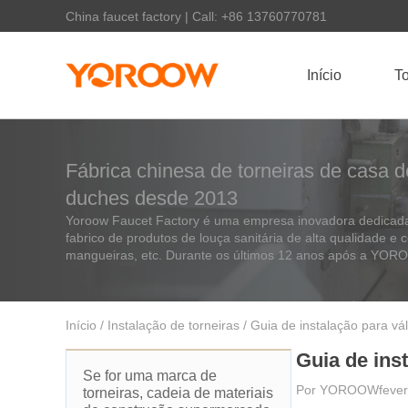
China faucet factory | Call: +86 13760770781
Início
To
Fábrica chinesa de torneiras de casa d
duches desde 2013
Yoroow Faucet Factory é uma empresa inovadora dedicada 
fabrico de produtos de louça sanitária de alta qualidade e 
mangueiras, etc. Durante os últimos 12 anos após a YO
Início
/
Instalação de torneiras
/ Guia de instalação para vá
Guia de ins
Se for uma marca de
Por
YOROOW
feve
torneiras, cadeia de materiais