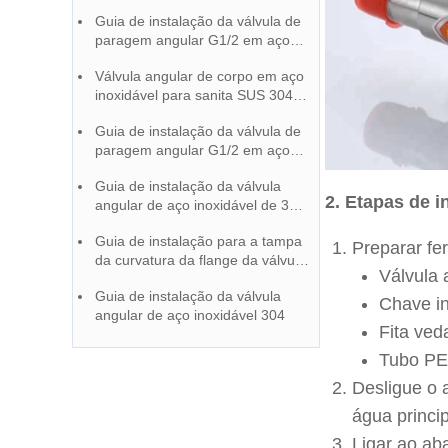
instruções de manutenção
Guia de instalação da válvula de
paragem angular G1/2 em aço
inoxidável 304 escovado
Válvula angular de corpo em aço
inoxidável para sanita SUS 304
Guia de instalação | Fábrica de
Guia de instalação da válvula de
torneiras chinesa
paragem angular G1/2 em aço
inoxidável 304 escovado
Guia de instalação da válvula
2. Etapas de i
angular de aço inoxidável de 3
vias para sanita
Guia de instalação para a tampa
Preparar fe
da curvatura da flange da válvula
Válvula 
angular em dourado escovado
Guia de instalação da válvula
Chave i
angular de aço inoxidável 304
Fita ved
Tubo P
Desligue o a
água princi
Ligar ao ab