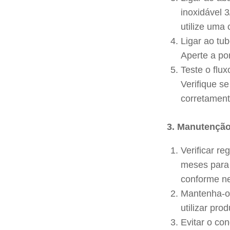
inoxidável 
utilize uma
Ligar ao tu
Aperte a po
Teste o flu
Verifique s
corretamente
3. Manutenção
Verificar r
meses para 
conforme ne
Mantenha-o 
utilizar pro
Evitar o co