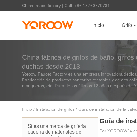
China faucet factory | Call: +86 13760770781
Inicio
Grifo
China fábrica de grifos de baño, grifos
duchas desde 2013
Yoroow Faucet Factory es una empresa innovadora dedicada 
Fabricación de productos sanitarios rentables y de alta cali
mangueras, etc. Durante los últimos 12 años después d
Inicio
/
Instalación de grifos
/ Guía de instalación de la válv
Guía de ins
Si es una marca de grifería
Por
YOROOW
24 d
cadena de materiales de