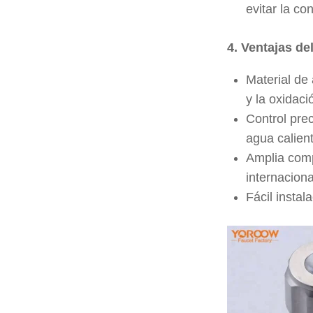
evitar la co
4. Ventajas de
Material de 
y la oxidaci
Control pre
agua calient
Amplia comp
internaciona
Fácil instal