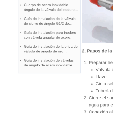
acero inoxidable 304 cepillado
Cuerpo de acero inoxidable
ángulo de la válvula del inodoro
SUS 304 Guía de instalación |
Guía de instalación de la válvula
fábrica china grifo
de cierre de ángulo G1/2 de
acero inoxidable 304 cepillado
Guía de instalación para inodoro
con válvula angular de acero
inoxidable de 3 vías
Guía de instalación de la brida de
2. Pasos de la
válvula de ángulo de oro
cepillado Cur Cap
Guía de instalación de válvulas
Preparar he
de ángulo de acero inoxidable
Válvula 
304
Llave
Cinta se
Tubería
Cierre el su
agua para e
Conexión al 