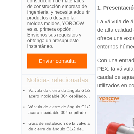
construcción de materiales
de construcción empresa de
1. Presentaci
ingeniería, y necesita adquirir
productos o desarrollar
La válvula de 
moldes moldes, YOROOW
es su primera opción.
de alta calida
Envíenos sus requisitos y
ofrece una exce
obtenga un presupuesto
instantáneo.
entornos húme
Con una entrad
Enviar consulta
PEX, la válvula
caudal de agua
Noticias relacionadas
utilizados en c
Válvula de cierre de ángulo G1/2
acero inoxidable 304 cepillado
guía de selección
Válvula de cierre de ángulo G1/2
acero inoxidable 304 cepillado
instrucciones de mantenimiento
Guía de instalación de la válvula
de cierre de ángulo G1/2 de