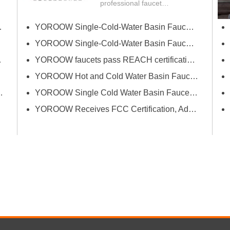
professional faucet
manufacturer YOROOW
successfully passed FCM
e China (primavera)
YOROOW Single-Cold-Water Basin Faucets Pass RSL Restricted Substances List Screening
(Food Contact Materials)...
YOROOW Single-Cold-Water Basin Faucets Pass COA Testing, Further Enhancing International Compliance System
cina y Baño de Orlando
YOROOW faucets pass REACH certification, ensuring environmental friendliness and safety.
YOROOW Hot and Cold Water Basin Faucets Pass FDA Food Contact Material Compliance Test
antón con su innovación y calidad
YOROOW Single Cold Water Basin Faucets Successfully Pass GPSR Certification
YOROOW Receives FCC Certification, Adding Authoritative Guarantee to its Deepening Reach in the South American Market