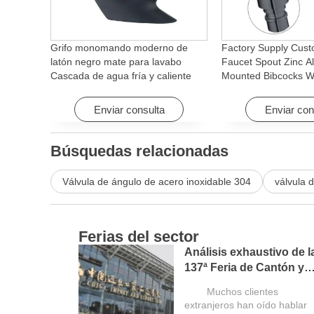
Grifo monomando moderno de
Factory Supply Cust
latón negro mate para lavabo
Faucet Spout Zinc Al
Cascada de agua fría y caliente
Mounted Bibcocks Wa
con función giratoria para hotel y
Bathroom Washing 
apartamento
Enviar consulta
Enviar con
Búsquedas relacionadas
Válvula de ángulo de acero inoxidable 304
válvula 
Ferias del sector
Análisis exhaustivo de l
137ª Feria de Cantón y
guía para compradores
Muchos clientes
extranjeros
extranjeros han oído hablar