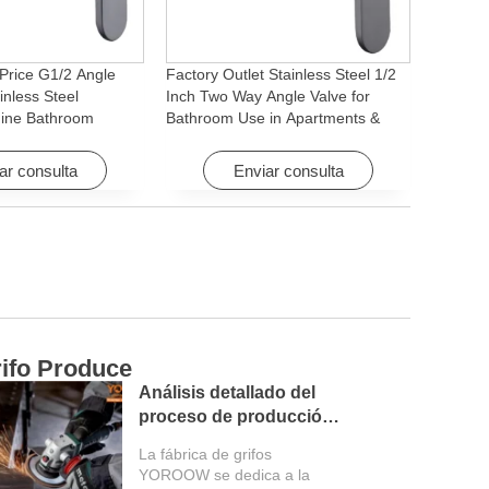
Price G1/2 Angle
Factory Outlet Stainless Steel 1/2
inless Steel
Inch Two Way Angle Valve for
ine Bathroom
Bathroom Use in Apartments &
ory for Apartments &
Hotels with Easy Installation
ar consulta
Enviar consulta
ifo Produce
Ca
Análisis detallado del
proceso de producción
de la fábrica de grifería
La fábrica de grifos
YOROOW se dedica a la