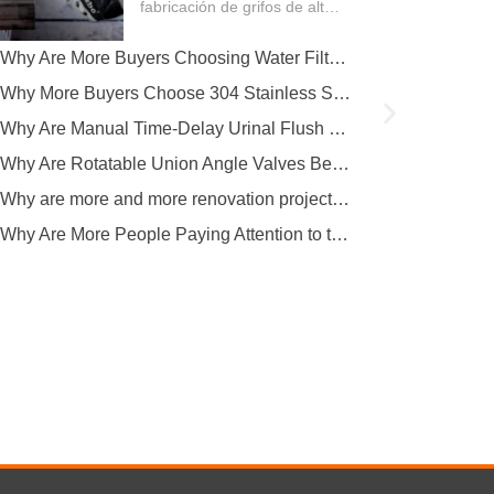
fabricación de grifos de alta
calidad. Todo el proceso de
producción abarca múltiples
Why Are More Buyers Choosing Water Filter Faucets for Modern Kitchens?
clave...
Why More Buyers Choose 304 Stainless Steel Kitchen Faucets from China Manufacturers
Why Are Manual Time-Delay Urinal Flush Valves Still Preferred in Public Restrooms?
Why Are Rotatable Union Angle Valves Better for Hotels and Apartment Projects?
Why are more and more renovation projects upgrading to longer 304 stainless steel outdoor faucets?
Why Are More People Paying Attention to the Material and Hygiene of Beverage Barrel Faucets?