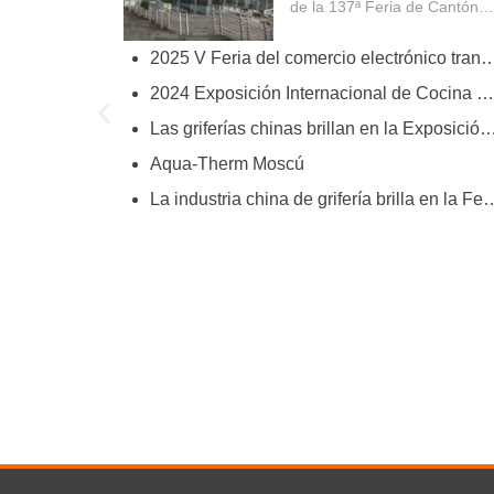
de la 137ª Feria de Cantón
(China...
2025 V Feria del comercio electrónico transfronterizo d
try
2024 Exposición Internacional de Cocina y Baño de Dubai
ies
Las griferías chinas brillan en la Exposición Internacional de Suministros Industriales para Co
Aqua-Therm Moscú
hina’s Faucet Manufacturing
La industria china de grifería brilla en la Feria de C
O and YOROOW