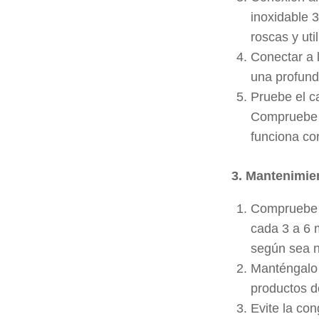
inoxidable 3
roscas y uti
Conectar a 
una profund
Pruebe el c
Compruebe q
funciona cor
3. Mantenimie
Compruebe r
cada 3 a 6 
según sea n
Manténgalo 
productos d
Evite la co