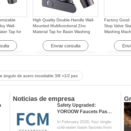
omizable
High Quality Double-Handle Wall-
Factory Good 
loy Wall-
Mounted Multifunctional Zinc
Stop Valve Sta
ter Tap for
Material Tap for Basin Washing
Washing Mach
Machine
Machine for Graden & Homes
Faucet Access
Hotels
sulta
Enviar consulta
Envi
de ángulo de acero inoxidable 3/8 ×1/2 pex
Noticias de empresa
Gr
a
Safety Upgraded:
YOROOW Faucets Pass
FCM Testing
In February 2026, four single-
cold-water basin faucets from