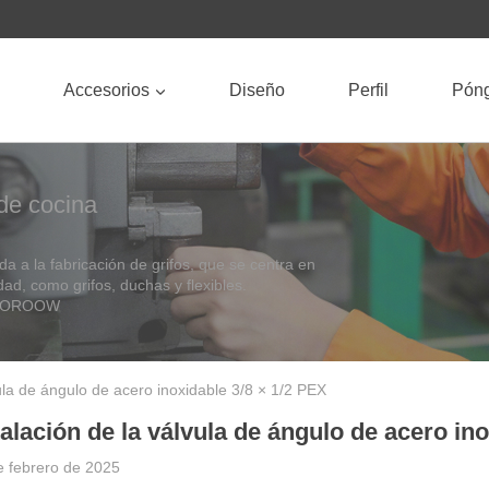
Accesorios
Diseño
Perfil
Póng
 de cocina
a la fabricación de grifos, que se centra en
dad, como grifos, duchas y flexibles.
e YOROOW
ula de ángulo de acero inoxidable 3/8 × 1/2 PEX
talación de la válvula de ángulo de acero in
e febrero de 2025