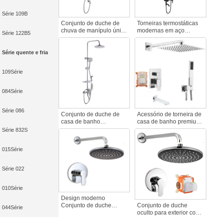
Série 109B
Conjunto de duche de
Torneiras termostáticas
chuva de manípulo único
modernas em aço
Série 122B5
contemporâneo
inoxidável preto mate
Conjunto de duche de
Torneiras termostáticas
chuva de aço inoxidável
com tripla função Rain
Série quente e fria
de luxo Sistema de
Hand Sprayer Tub Spout
chuva com vários jactos
Bath Shower System
109Série
Torneiras de duche de
Jetter
banho
084Série
Série 086
Conjunto de duche de
Acessório de torneira de
casa de banho
casa de banho premium
termostático de duas
Suporte de chuveiro de
Série 832S
pegas contemporâneo
alta pressão em latão
em latão polido barra
cromado Conjunto de
015Série
deslizante padrão de
chuveiro termostático
pulverização suave
oculto Banho de chuva
chuveiro de parede
Série 022
010Série
Design moderno
Conjunto de duche
Conjunto de duche
044Série
oculto para exterior com
cromado Sistema de