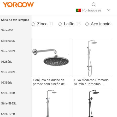
Portuguese
Série de frio simples
Zinco
11
Latão
15
Aço inoxidáve
Série 008
Série 030S
Série 593S
052Série
Série 600S
Conjunto de duche de
Luxo Moderno Cromado
063Série
parede com função de
Alumínio Torneiras
chuva cromada
Termostáticas de Alta
contemporânea
Pressão Chuveiro de
Série 149B
Conjunto de duche de
Cascata Multi-Funções
estilo romântico com
Chuva Fácil Casa de
Série 593SL
torneira de duche de
Banho
chuva oculta Torneiras
de duche de banheira
Série 122B