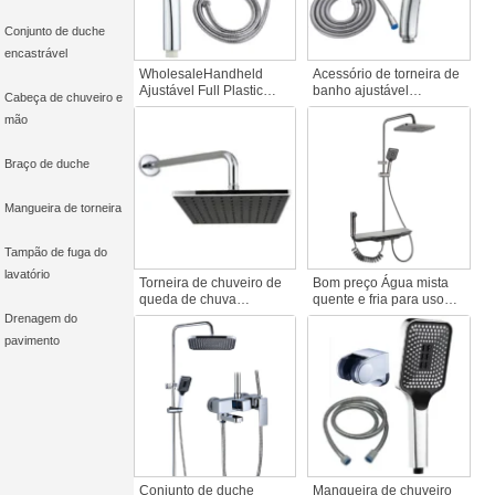
Conjunto de duche
encastrável
WholesaleHandheld
Acessório de torneira de
Ajustável Full Plastic
banho ajustável
Cabeça de chuveiro e
ABS Showerset Hotéis
Chuveiro de água da
mão
Banheiro Faucet
chuva economizador de
Acessório Sistema de
água para casa e hotel
chuveiro de três peças
Conjunto de três peças
Braço de duche
de plástico para casa de
banho
Mangueira de torneira
Tampão de fuga do
lavatório
Torneira de chuveiro de
Bom preço Água mista
queda de chuva
quente e fria para uso
moderna quadrada
doméstico Válvula de
Drenagem do
cromada Acessório de
cerâmica cromada de
pavimento
casa de banho popular
um só punho Conjunto
comercial oculto
de duche de chuva
Torneiras de duche de
banho
Conjunto de duche
Mangueira de chuveiro