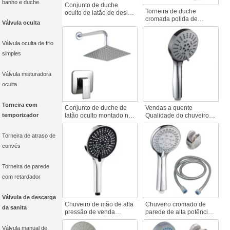
banho e duche
Conjunto de duche
Torneira de duche
oculto de latão de design
cromada polida de
moderno, montado na
Válvula oculta
manípulo único
parede, com padrão de
contemporânea
pulverização suave,
Torneiras misturadoras
modo frio e quente,
Válvula oculta de frio
de casa de banho com
excluindo a caixa pré-
simples
chuveiro de parede
embutida
macio Chuveiro de
queda de chuva quente
Válvula misturadora
e frio
oculta
Torneira com
Conjunto de duche de
Vendas a quente
temporizador
latão oculto montado na
Qualidade do chuveiro
parede com
de mão de plástico
caraterísticas flexíveis
multifuncional com
Torneira de atraso de
Torneiras de casa de
poupança de água
convés
banho Sem caixas
Pressurizado para casa
embutidas, sem torneiras
de banho Acessório de
quentes e frias
torneira de casa de
Torneira de parede
banho
com retardador
Válvula de descarga
Chuveiro de mão de alta
Chuveiro cromado de
da sanita
pressão de venda
parede de alta potência
quente Bocal de
Cabeça de chuveiro de
poupança de água
mão com poupança de
Válvula manual de