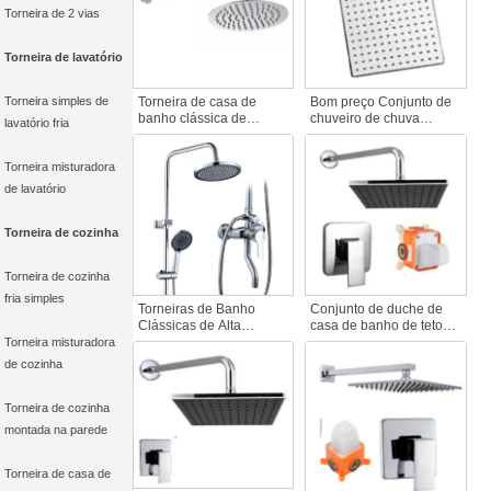
banho de substituição
lavatório
Torneira de 2 vias
Torneira de lavatório
Torneira simples de
Torneira de casa de
Bom preço Conjunto de
banho clássica de
chuveiro de chuva
lavatório fria
manípulo único Sistema
quadrado cromado com
de duche de parede
torneira de mão para
Torneira misturadora
oculto multifunções
casa de banho
Cabeça de chuveiro de
Acessórios para uso
de lavatório
cobre para apartamento
doméstico
Bidé em cascata
Torneira de cozinha
Torneira de cozinha
fria simples
Torneiras de Banho
Conjunto de duche de
Clássicas de Alta
casa de banho de teto
Qualidade em Latão de
oculto em latão polido
Torneira misturadora
Puxador Único
com caixa pré-embutida
de cozinha
Montadas na Parede
e chuveiro de design
Hardware para Casa de
cónico oculto em modo
Banho Chuveiro
quente e frio
Torneira de cozinha
Cromado Polido
montada na parede
Torneira de casa de