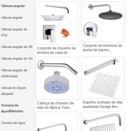
boa relação custo-
banho de chuva oculto
Válvula angular
eficácia Água quente e
Latão Torneira de casa
fria Caixas pré-
de banho de água
embutidas Misturador de
quente e fria Acessórios
Válvula angular
duche de chuva
não pré-embutidos
Acessórios para
torneiras de casa de
Válvula angular de
banho
9/16
Conjunto de torneiras de
Válvula angular de 3/8
Conjunto de chuveiro de
duche de banho
torneira de casa de
termostáticas modernas,
banho com acabamento
Válvula angular de 3/4
cromadas e polidas, com
cromado quadrado
chuveiro de chuva
moderno Teste de
oculto, cobertura de
pressão da água
Válvula angular de
latão e misturadoras
Acessórios de torneira
saída dupla
termostáticas de duche
de casa de banho oculta
mate
Válvula de ângulo
alargado
Espelho cromado de alta
Cabeça de chuveiro de
Torneira de
qualidade Design fino
mão de fábrica Tubo
Cabeça de chuveiro de
água/Bibicleta
ABS 25cm-45Degrees
mão Suporte de filtro
Top Spray Decorativo de
quadrado Fácil
Aço-Conjunto de
Torneira de água
instalação Acessórios de
válvulas de chuveiro
torneira de casa de
embutidas Torneiras de