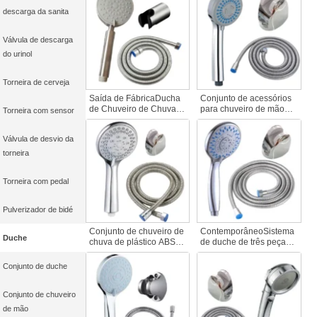
Torneira de casa de
água quente e fria Casas
descarga da sanita
banho de plástico
de banho Sistema de
Acessórios Chuveiro de
plástico Acessórios para
mão em cascata
torneiras de casa de
Válvula de descarga
banho
do urinol
Torneira de cerveja
Saída de FábricaDucha
Conjunto de acessórios
de Chuveiro de Chuva
para chuveiro de mão
Torneira com sensor
Manual Conjunto de
com torneira de casa de
Banho Rotativo 304 Aço
banho
Válvula de desvio da
Inoxidável Estilo Vintage
Acessórios de Torneira
torneira
de Casa de Banho de
Hotel
Torneira com pedal
Pulverizador de bidé
Conjunto de chuveiro de
ContemporâneoSistema
Duche
chuva de plástico ABS
de duche de três peças
moderno de venda
Conjunto de chuveiro
quente Acessório de
com mangueira de
Conjunto de duche
casa de banho de
plástico flexível para
poupança de água para
casas de banho
Conjunto de chuveiro
hotéis Uso doméstico
moderno
de mão