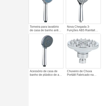
latão macio
misturadora de duche
Torneiras de casa de
banho
Torneira para lavatório
Nova Chegada 3-
de casa de banho antiga
Funções ABS Rainfall
de plástico para sanita
Bathroom Shower Head
Chuveiro de mão com 5
Pull Basin Faucet Plastic
funções Chuveiro de
Bidet Hand Shower for
plástico ABS para casa
Bath Shower Faucets
de banho
Acessório de casa de
Chuveiro de Chuva
banho de plástico de alta
Portátil Fabricado na
qualidade, montado na
Fábrica com Filtro
parede, chuveiro de mão
Acessórios de Casa de
com efeito de chuva,
Banho em Plástico
torneira de chuveiro de
Torneira de Banho e
mão para animais de
Duche Top-Gerne da
estimação de alta
China
pressão