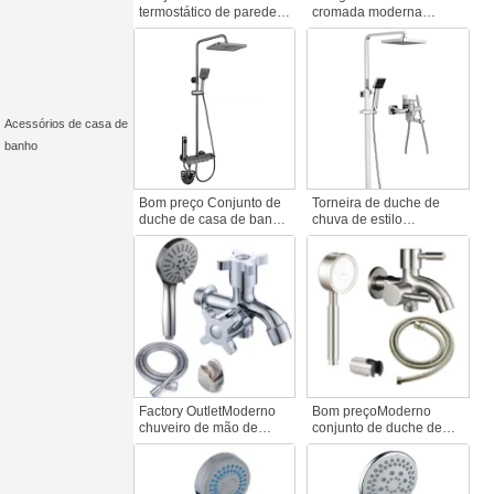
termostático de parede
cromada moderna
estilo Rain Outlet Luxury
Chuveiro de mão em aço
Chrome Finish Brass
inoxidável durável
Bath Faucet Soft Spray
Chuveiro de casa de
Brushed Surface Shower
banho flexível Cabeça
de chuveiro em plástico
ABS acessório de
Acessórios de casa de
torneira muçulmana
banho
Bom preço Conjunto de
Torneira de duche de
duche de casa de banho
chuva de estilo
com chuveiro de chuva
contemporâneo Design
de manípulo único
de teto personalizado
Montado na parede
Chuva suave
Botões de piano em
Acabamento em níquel
latão polido Cromado
escovado Água de casa
Duche padrão de hotel
de banho moderna em
latão
Factory OutletModerno
Bom preçoModerno
chuveiro de mão de
conjunto de duche de
água quente e fria para
alta qualidade em aço
casa de banho com
inoxidável 304 Conjunto
sistema termostático de
de duche de saída dupla
alta pressão em liga de
para banho Torneira