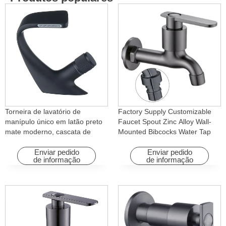
Torneira de lavatório de
Factory Supply Customizable
manípulo único em latão preto
Faucet Spout Zinc Alloy Wall-
mate moderno, cascata de
Mounted Bibcocks Water Tap
água quente e fria com função
for Bathroom Washing Machine
rotativa para hotéis e
Enviar pedido
Enviar pedido
de informação
de informação
apartamentos