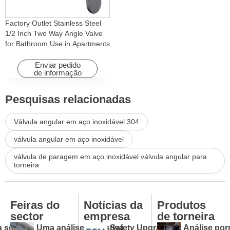
Factory Outlet Stainless Steel
1/2 Inch Two Way Angle Valve
for Bathroom Use in Apartments
& Hotels with Easy Installation
Enviar pedido
de informação
Pesquisas relacionadas
Válvula angular em aço inoxidável 304
válvula angular em aço inoxidável
válvula de paragem em aço inoxidável válvula angular para
torneira
Feiras do
Notícias da
Produtos
sector
empresa
de torneira
a sob
Uma análise exaustiva
Safety Upgraded:
Análise po