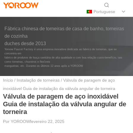
Portuguese
Fábrica chinesa de torneiras de casa de banho, torneiras
de cozinha
duches desde 2013
Yoroow Faucet Factory é uma empresa inovadora dedicada ao fabrico de torneiras, que se
concentra em
fabrico de produtos de louça sanitária de alta qualidade e com boa relação custo-benefício, tais
como torneiras, chuveiros e flexíveis
mangueiras, etc. Durante os últimos 12 anos após a YOROOW
Início
/
Instalação de torneiras
/ Válvula de paragem de aço
inoxidável Guia de instalação da válvula angular de torneira
Válvula de paragem de aço inoxidável
Guia de instalação da válvula angular de
torneira
Por
YOROOW
fevereiro 22, 2025