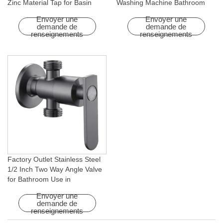
Zinc Material Tap for Basin
Washing Machine Bathroom
Washing Machine for Graden &
Faucet Accessory for
Envoyer une
Envoyer une
Homes
Apartments & Hotels
demande de
demande de
renseignements
renseignements
Factory Outlet Stainless Steel
1/2 Inch Two Way Angle Valve
for Bathroom Use in
Apartments & Hotels with Easy
Envoyer une
Installation
demande de
renseignements