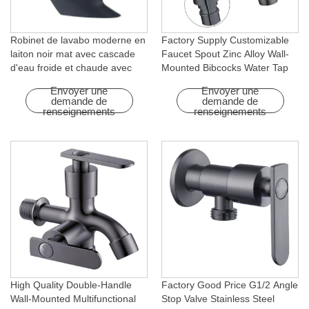
Robinet de lavabo moderne en
Factory Supply Customizable
laiton noir mat avec cascade
Faucet Spout Zinc Alloy Wall-
d'eau froide et chaude avec
Mounted Bibcocks Water Tap
fonction rotative pour hôtels et
for Bathroom Washing Machine
Envoyer une
Envoyer une
appartements
demande de
demande de
renseignements
renseignements
High Quality Double-Handle
Factory Good Price G1/2 Angle
Wall-Mounted Multifunctional
Stop Valve Stainless Steel