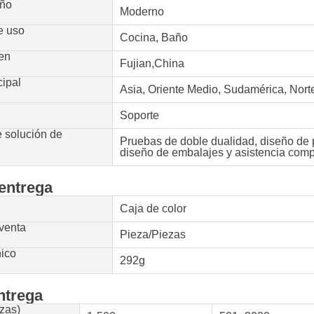
eño
Moderno
e uso
Cocina, Baño
gen
Fujian,China
cipal
Asia, Oriente Medio, Sudamérica, Nor
Soporte
 solución de
Pruebas de doble dualidad, diseño de 
diseño de embalajes y asistencia compl
entrega
Caja de color
venta
Pieza/Piezas
nico
292g
ntrega
zas)