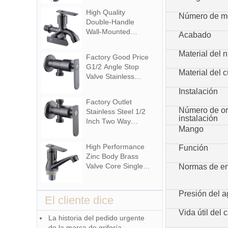
Mounted Bibcocks
High Quality
Número de m
Water Tap for
Double-Handle
Bathroom Washing
Wall-Mounted
Acabado
Machine
Multifunctional Zinc
Material Tap for
Material del 
Factory Good Price
Basin Washing
G1/2 Angle Stop
Machine for
Material del 
Valve Stainless
Graden & Homes
Steel
Instalación
Washing Machine
Factory Outlet
Bathroom Faucet
Número de ori
Stainless Steel 1/2
Accessory for
instalación
Inch Two Way
Apartments &
Mango
Angle Valve for
Hotels
Bathroom Use in
High Performance
Función
Apartments &
Zinc Body Brass
Hotels with Easy
Valve Core Single
Normas de e
Installation
Handle Deck
Mounted Cold
Presión del 
Water Polished
El cliente dice
Surface Modern
Vida útil del 
Design Bathroom
La historia del pedido urgente
Basin Faucet
de la marca de grifería