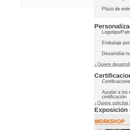
baño a convertirse en la
primera opción para la
Plazo de entr
cooperación OEM
Personaliza
Logotipo/Pat
Embalaje per
Desarrollar 
¿Quiere desarrol
Certificaci
Certificacion
Ayudar a los 
certificación
¿Quiere solicitar
Exposición d