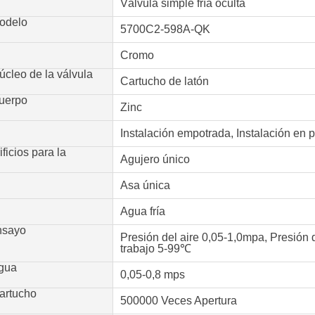
Válvula simple fría oculta
odelo
5700C2-598A-QK
Cromo
núcleo de la válvula
Cartucho de latón
cuerpo
Zinc
Instalación empotrada, Instalación en 
ficios para la
Agujero único
Asa única
Agua fría
nsayo
Presión del aire 0,05-1,0mpa, Presión
trabajo 5-99℃
agua
0,05-0,8 mps
cartucho
500000 Veces Apertura