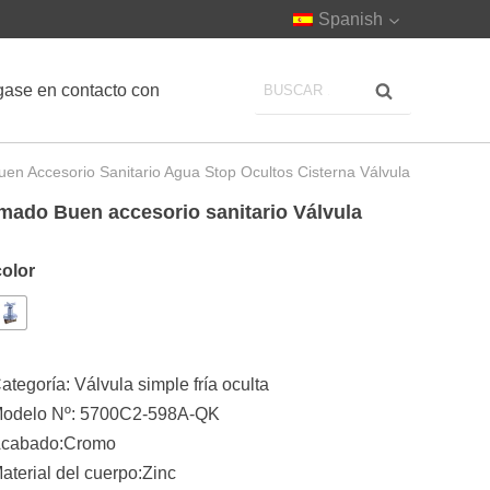
Spanish
ase en contacto con
en Accesorio Sanitario Agua Stop Ocultos Cisterna Válvula
omado Buen accesorio sanitario Válvula
color
ategoría:
Válvula simple fría oculta
odelo Nº: 5700C2-598A-QK
cabado:Cromo
aterial del cuerpo:Zinc