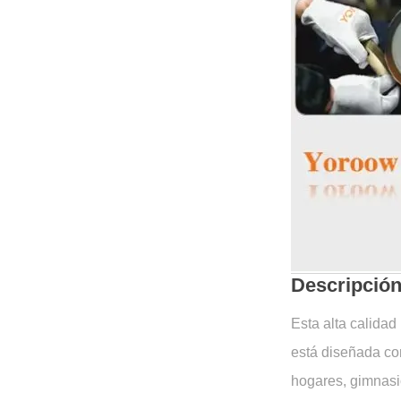
Descripción
Esta alta calida
está diseñada con
hogares, gimnasi