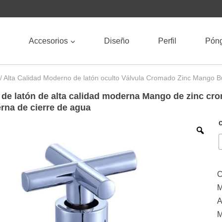
Accesorios
Diseño
Perfil
Póng
/ Alta Calidad Moderno de latón oculto Válvula Cromado Zinc Mango Bu
a de latón de alta calidad moderna Mango de zinc cr
erna de cierre de agua
C
M
A
M