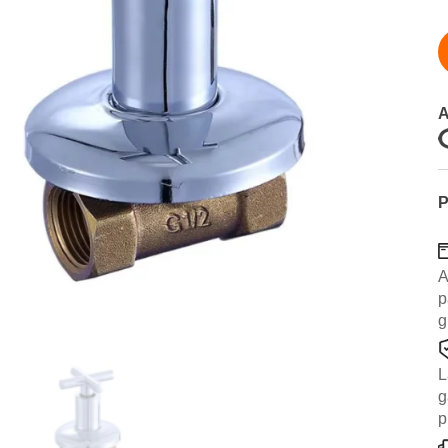
A
P
A
p
g
L
g
p