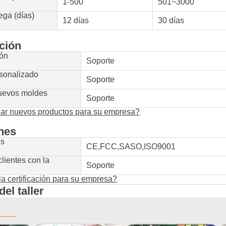
1-500
501~3000
ega (días)
12 días
30 días
ción
rón
Soporte
sonalizado
Soporte
nuevos moldes
Soporte
lar nuevos productos para su empresa?
ones
es
CE,FCC,SASO,ISO9001
clientes con la
Soporte
 la certificación para su empresa?
el taller