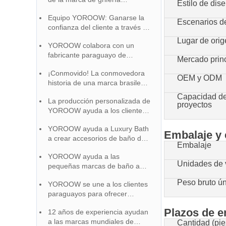
Estilo de dis
Columbia y el equipo YOROOW
Equipo YOROOW: Ganarse la
Escenarios d
confianza del cliente a través de
la responsabilidad
Lugar de ori
YOROOW colabora con un
fabricante paraguayo de
Mercado prin
marcas para penetrar en el
¡Conmovido! La conmovedora
mercado, recibiendo grandes
OEM y ODM
historia de una marca brasileña
elogios.
de grifería y una fábrica china
Capacidad de
La producción personalizada de
que crecen juntas
proyectos
YOROOW ayuda a los clientes
malasios a crear una imagen de
YOROOW ayuda a Luxury Bath
marca única
Embalaje y 
a crear accesorios de baño de
Embalaje
gama alta, y la certificación de
YOROOW ayuda a las
calidad gana reputación en el
Unidades de 
pequeñas marcas de baño a
mercado
subir 100+ servicio OEM
Peso bruto ú
YOROOW se une a los clientes
soporte completo
paraguayos para ofrecer
soluciones de grifería rentables
Plazos de e
12 años de experiencia ayudan
y de alta calidad
a las marcas mundiales de
Cantidad (pie