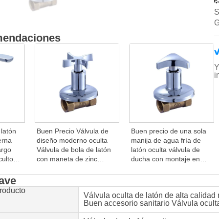
S
G
mendaciones
Y
i
 latón
Buen Precio Válvula de
Buen precio de una sola
erna
diseño moderno oculta
manija de agua fría de
argo
Válvula de bola de latón
latón oculta válvula de
ulto
con maneta de zinc
ducha con montaje en
rifo
Válvula de cierre de baño
pared válvula de bola
montada en pared Bola
para uso en baños
lave
de polímero
roducto
Válvula oculta de latón de alta calid
Buen accesorio sanitario Válvula ocult