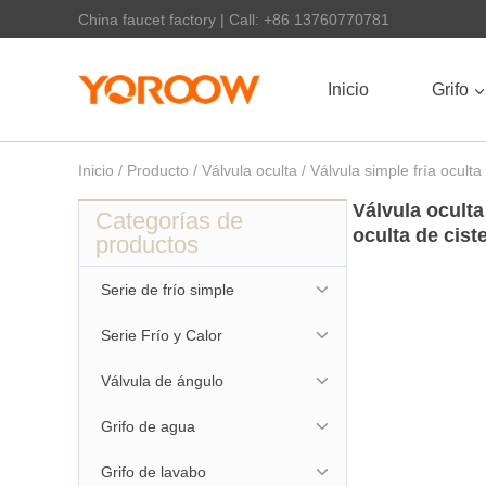
China faucet factory | Call: +86 13760770781
Inicio
Grifo
Inicio
/
Producto
/
Válvula oculta
/
Válvula simple fría oculta
Válvula ocult
Categorías de
oculta de cist
productos
Serie de frío simple
Serie Frío y Calor
Válvula de ángulo
Grifo de agua
Grifo de lavabo