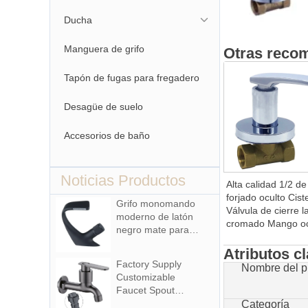
Ducha
Manguera de grifo
Otras reco
Tapón de fugas para fregadero
Desagüe de suelo
Accesorios de baño
Noticias Productos
Alta calidad 1/2 de
forjado oculto Cist
Grifo monomando
Válvula de cierre l
moderno de latón
cromado Mango oc
negro mate para
Cisterna Válvula G
lavabo Cascada de
Accesorio
Atributos c
agua fría y caliente
Factory Supply
Nombre del p
con función
Customizable
giratoria para hotel
Faucet Spout
y apartamento
Zinc Alloy Wall-
Categoría