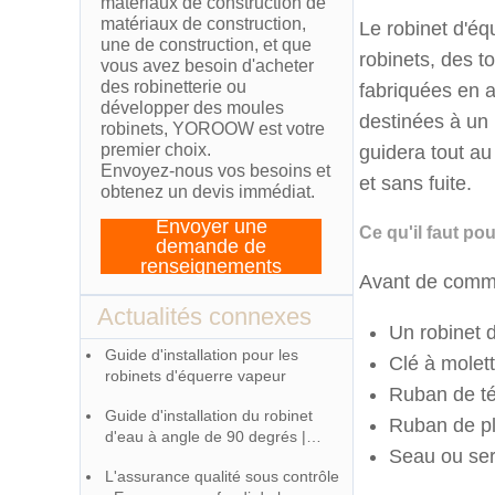
matériaux de construction de
matériaux de construction,
Le robinet d'éq
une de construction, et que
robinets, des t
vous avez besoin d'acheter
des robinetterie ou
fabriquées en al
développer des moules
destinées à un 
robinets, YOROOW est votre
premier choix.
guidera tout au
Envoyez-nous vos besoins et
et sans fuite.
obtenez un devis immédiat.
Envoyer une
Ce qu'il faut pou
demande de
renseignements
Avant de commen
Actualités connexes
Un robinet 
Guide d'installation pour les
Clé à molet
robinets d'équerre vapeur
Ruban de téf
Guide d'installation du robinet
Ruban de plo
d'eau à angle de 90 degrés |
Seau ou serv
Fabriqué par une usine de
L'assurance qualité sous contrôle
robinetterie chinoise