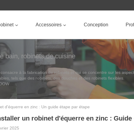
obinet
Accessoires
Conception
Prof
e bain, robinets de cuisine
onsacre à la fabrication de robinets et qui se concentre sur les aspec
tables, tels que des robinets, des douches et des robinets flexibles.
OROOW
et d'équerre en zinc : Un guide étape par étape
taller un robinet d'équerre en zinc : Guide
évrier 2025