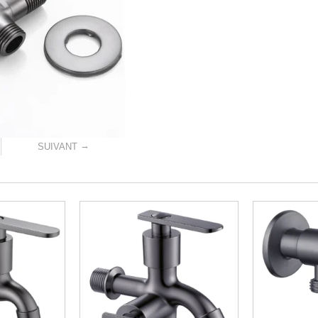
→
SUIVANT