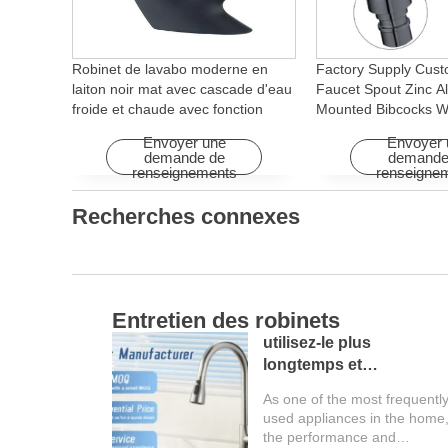
Robinet de lavabo moderne en
Factory Supply Cust
laiton noir mat avec cascade d'eau
Faucet Spout Zinc Al
froide et chaude avec fonction
Mounted Bibcocks Wa
rotative pour hôtels et
Bathroom Washing 
Envoyer une
Envoyer 
appartements
demande de
demande
renseignements
renseigne
Recherches connexes
Salons de l'industrie
Une analyse complète
de la 137e foire de
Canton et un guide pour
De nombreux clients
les acheteurs étrangers
étrangers ont entendu parler
de la 137e Foire de Canton