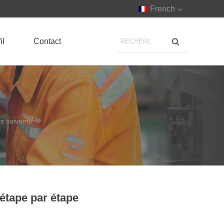
French
il
Contact
ts suivants
 étape par étape