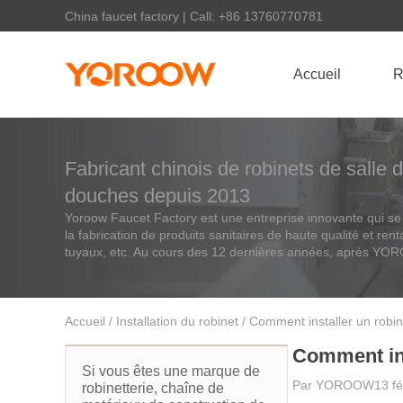
China faucet factory | Call: +86 13760770781
Accueil
R
Fabricant chinois de robinets de salle d
douches depuis 2013
Yoroow Faucet Factory est une entreprise innovante qui se c
la fabrication de produits sanitaires de haute qualité et ren
tuyaux, etc. Au cours des 12 dernières années, après Y
Accueil
/
Installation du robinet
/ Comment installer un robin
Comment ins
Si vous êtes une marque de
Par
YOROOW
13 f
robinetterie, chaîne de