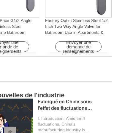
Price G1/2 Angle
Factory Outlet Stainless Steel 1/2
inless Steel
Inch Two Way Angle Valve for
ine Bathroom
Bathroom Use in Apartments &
ory for Apartments &
Hotels with Easy Installation
voyer une
Envoyer une
mande de
demande de
eignements
renseignements
oduits du robinet
Ca
Analyse détaillée du
processus de
production d'une usine
L'usine de robinets YOROOW
de robinetterie
se consacre à la fabrication
de robinets de haute qualité.