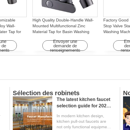
omizable
High Quality Double-Handle Wall-
Factory Good 
loy Wall-
Mounted Multifunctional Zinc
Stop Valve Sta
ter Tap for
Material Tap for Basin Washing
Washing Mach
Machine
Machine for Graden & Homes
Faucet Access
une
Envoyer une
En
Hotels
 de
demande de
de
ments
renseignements
rens
Nouvelles de l'entreprise
Pr
Safety Upgraded:
YOROOW Faucets Pass
FCM Testing
In February 2026, four single-
cold-water basin faucets from
professional faucet