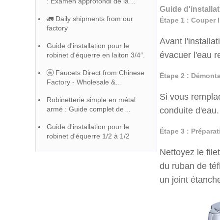
: Examen approfondi de la
Guide d'installa
journée d'inspection de la qualité
🚛 Daily shipments from our
de l'usine de robinets YOROOW
Étape 1 : Couper 
factory
Avant l'installa
Guide d'installation pour le
évacuer l'eau r
robinet d'équerre en laiton 3/4″.
🚰 Faucets Direct from Chinese
Étape 2 : Démonta
Factory - Wholesale &
Customization Available !
Si vous remplac
Robinetterie simple en métal
armé : Guide complet de
conduite d'eau.
sélection
Guide d'installation pour le
Étape 3 : Prépara
robinet d'équerre 1/2 à 1/2
Nettoyez le file
du ruban de téf
un joint étanche