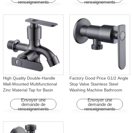
renseignements
renseignements
High Quality Double-Handle
Factory Good Price G1/2 Angle
Wall-Mounted Multifunctional
Stop Valve Stainless Steel
Zinc Material Tap for Basin
Washing Machine Bathroom
Washing Machine for Graden &
Faucet Accessory for
Envoyer une
Envoyer une
Homes
Apartments & Hotels
demande de
demande de
renseignements
renseignements