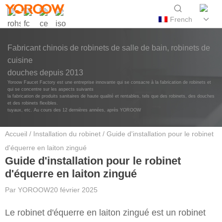
French
Fabricant chinois de robinets de salle de bain, robinets de
cuisine
douches depuis 2013
Yoroow Faucet Factory est une entreprise innovante qui se consacre à la fabrication de robinets et
qui se concentre sur les aspects suivants
la fabrication de produits sanitaires de haute qualité et rentables, tels que des robinets, des douches
et des robinets flexibles.
tuyaux, etc. Au cours des 12 dernières années, après YOROOW
Accueil
/
Installation du robinet
/ Guide d'installation pour le robinet
d'équerre en laiton zingué
Guide d'installation pour le robinet
d'équerre en laiton zingué
Par
YOROOW
20 février 2025
Le robinet d'équerre en laiton zingué est un robinet