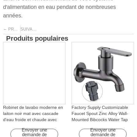
d'alimentation en eau pendant de nombreuses
années.
←
→
PRÉCÉDENT
SUIVANT
Produits populaires
Robinet de lavabo moderne en
Factory Supply Customizable
laiton noir mat avec cascade
Faucet Spout Zinc Alloy Wall-
d'eau froide et chaude avec
Mounted Bibcocks Water Tap
fonction rotative pour hôtels et
for Bathroom Washing Machine
Envoyer une
Envoyer une
appartements
demande de
demande de