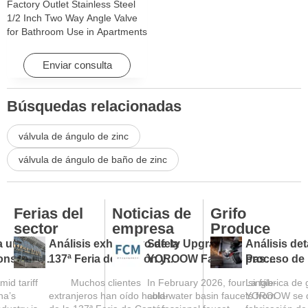
Factory Outlet Stainless Steel
1/2 Inch Two Way Angle Valve
for Bathroom Use in Apartments
& Hotels with Easy Installation
Enviar consulta
Búsquedas relacionadas
válvula de ángulo de zinc
válvula de ángulo de baño de zinc
Ferias del
Noticias de
Grifo
sector
empresa
Produce
a under
Análisis exhaustivo de la
Safety Upgraded:
Análisis det
ions: tap
137ª Feria de Cantón y
YOROOW Faucets Pass
proceso de
s against
guía para compradores
FCM Testing
de la fábrica
mid tariff
Muchos clientes
In February 2026, four single-
La fábrica de 
he global
extranjeros
na’s
extranjeros han oído hablar
cold-water basin faucets from
YOROOW se de