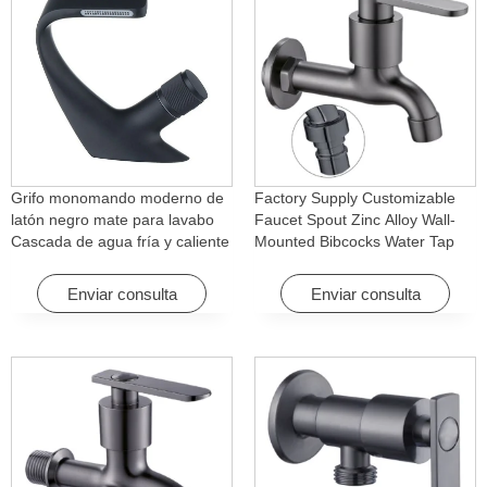
Grifo monomando moderno de
Factory Supply Customizable
latón negro mate para lavabo
Faucet Spout Zinc Alloy Wall-
Cascada de agua fría y caliente
Mounted Bibcocks Water Tap
con función giratoria para hotel
for Bathroom Washing Machine
y apartamento
Enviar consulta
Enviar consulta