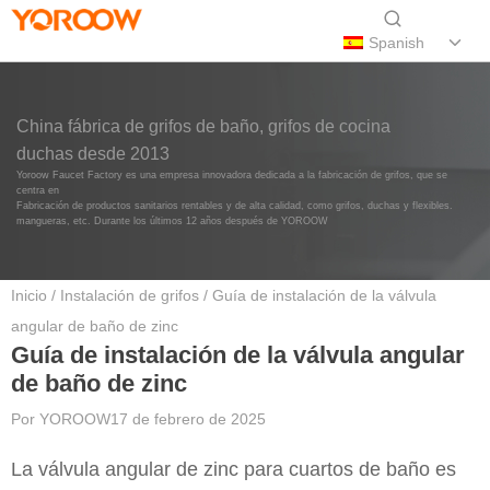
Spanish
China fábrica de grifos de baño, grifos de cocina
duchas desde 2013
Yoroow Faucet Factory es una empresa innovadora dedicada a la fabricación de grifos, que se
centra en
Fabricación de productos sanitarios rentables y de alta calidad, como grifos, duchas y flexibles.
mangueras, etc. Durante los últimos 12 años después de YOROOW
Inicio
/
Instalación de grifos
/ Guía de instalación de la válvula
angular de baño de zinc
Guía de instalación de la válvula angular
de baño de zinc
Por
YOROOW
17 de febrero de 2025
La válvula angular de zinc para cuartos de baño es