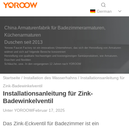
German
China Armaturenfabrik für Badezimmerarmaturen,
Küchenarmaturen
Duschen seit 2013
Yoroow Faucet Factory ist ein innovatives Unternehmen, das sich der Herstellung von Armaturen
widmet und sich auf folgende Bereiche konzentriert
Herstellung von qualitativ hochwertigen und kostengünstigen Sanitärprodukten, wie Armaturen,
Duschen und flexiblen
Schläuche, usw. In den vergangenen 12 Jahren nach YOROOW
Startseite
/
Installation des Wasserhahns
/ Installationsanleitung für
Zink-Badewinkelventil
Installationsanleitung für Zink-
Badewinkelventil
Unter
YOROOW
Februar 17, 2025
Das Zink-Eckventil für Badezimmer ist ein