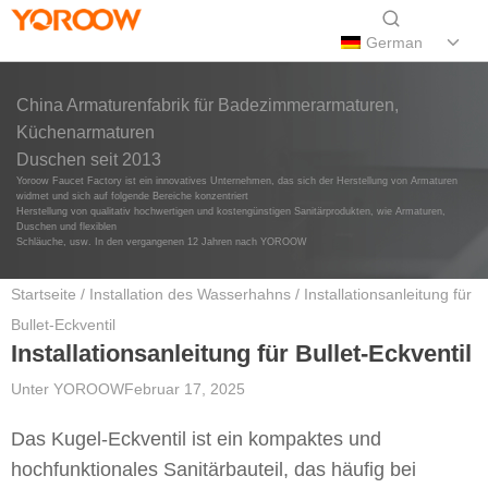
German
China Armaturenfabrik für Badezimmerarmaturen,
Küchenarmaturen
Duschen seit 2013
Yoroow Faucet Factory ist ein innovatives Unternehmen, das sich der Herstellung von Armaturen
widmet und sich auf folgende Bereiche konzentriert
Herstellung von qualitativ hochwertigen und kostengünstigen Sanitärprodukten, wie Armaturen,
Duschen und flexiblen
Schläuche, usw. In den vergangenen 12 Jahren nach YOROOW
Startseite
/
Installation des Wasserhahns
/ Installationsanleitung für
Bullet-Eckventil
Installationsanleitung für Bullet-Eckventil
Unter
YOROOW
Februar 17, 2025
Das Kugel-Eckventil ist ein kompaktes und
hochfunktionales Sanitärbauteil, das häufig bei