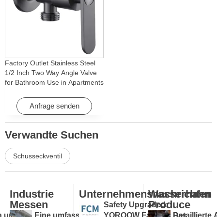
Factory Outlet Stainless Steel
1/2 Inch Two Way Angle Valve
for Bathroom Use in Apartments
& Hotels with Easy Installation
Anfrage senden
Verwandte Suchen
Schusseckventil
Industrie
Unternehmensnachrichten
Wasserhahn
Messen
Produce
Safety Upgraded:
a unter
Eine umfassende
YOROOW Faucets Pass
Detaillierte