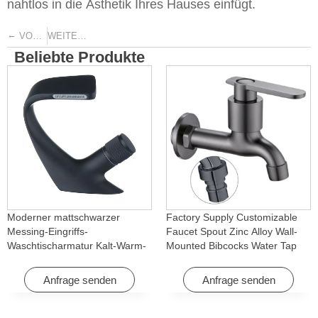
nahtlos in die Ästhetik Ihres Hauses einfügt.
←
→
VORHERIGE
WEITER
Beliebte Produkte
Moderner mattschwarzer
Factory Supply Customizable
Messing-Eingriffs-
Faucet Spout Zinc Alloy Wall-
Waschtischarmatur Kalt-Warm-
Mounted Bibcocks Water Tap
Wasserfall mit Drehfunktion für
for Bathroom Washing Machine
Hotel & Wohnung
Anfrage senden
Anfrage senden