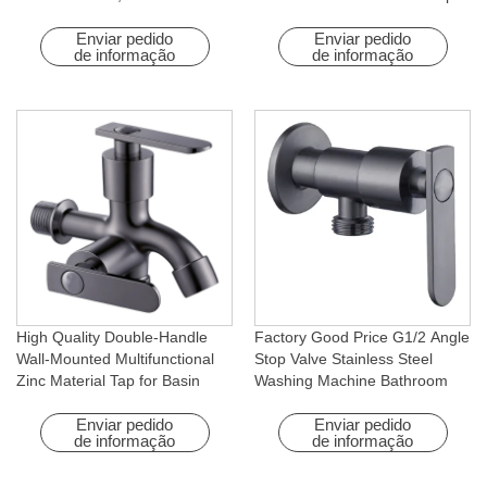
água quente e fria com função
for Bathroom Washing Machine
rotativa para hotéis e
Enviar pedido
Enviar pedido
de informação
de informação
apartamentos
High Quality Double-Handle
Factory Good Price G1/2 Angle
Wall-Mounted Multifunctional
Stop Valve Stainless Steel
Zinc Material Tap for Basin
Washing Machine Bathroom
Washing Machine for Graden &
Faucet Accessory for
Homes
Apartments & Hotels
Enviar pedido
Enviar pedido
de informação
de informação