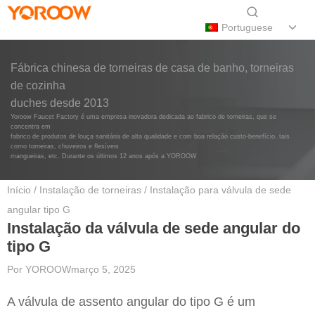
Portuguese
Fábrica chinesa de torneiras de casa de banho, torneiras
de cozinha
duches desde 2013
Yoroow Faucet Factory é uma empresa inovadora dedicada ao fabrico de torneiras, que se
concentra em
fabrico de produtos de louça sanitária de alta qualidade e com boa relação custo-benefício, tais
como torneiras, chuveiros e flexíveis
mangueiras, etc. Durante os últimos 12 anos após a YOROOW
Início
/
Instalação de torneiras
/ Instalação para válvula de sede
angular tipo G
Instalação da válvula de sede angular do
tipo G
Por
YOROOW
março 5, 2025
A válvula de assento angular do tipo G é um