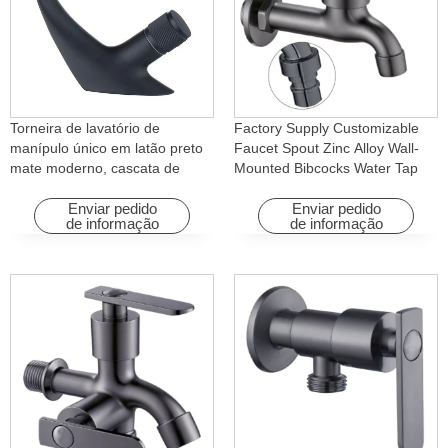
Torneira de lavatório de
Factory Supply Customizable
manípulo único em latão preto
Faucet Spout Zinc Alloy Wall-
mate moderno, cascata de
Mounted Bibcocks Water Tap
água quente e fria com função
for Bathroom Washing Machine
rotativa para hotéis e
Enviar pedido
Enviar pedido
de informação
de informação
apartamentos