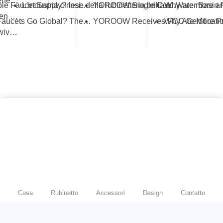
Space-Saving Solutions: Picking the Perfect Foldable Kitchen Tap
What Ensures Stable Faucet Supply? Insights from the Industrial Ecosystem Behind YOROOW and JOMOO
L'industria cinese della rubinetteria brilla alla Fiera di Canton, mettendo in mostra innovazione e qualità
Guidelines for Selecting the Right Kitchen Sink Tap Gold
How Do Chinese Faucets Go Global? The Dual-Track Strategy of JOMOO and YOROOW
The Complete Buyer's Guide to Gold Swivel Kitchen Sink Faucets
Casa
Rubinetto
Accessori
Design
Contatto