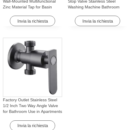
Wall-Mounted Multifunctional
Stop Valve Stainless Steel
Zinc Material Tap for Basin
Washing Machine Bathroom
Washing Machine for Graden &
Faucet Accessory for
Homes
Apartments & Hotels
Invia la richiesta
Invia la richiesta
Factory Outlet Stainless Steel
1/2 Inch Two Way Angle Valve
for Bathroom Use in Apartments
& Hotels with Easy Installation
Invia la richiesta