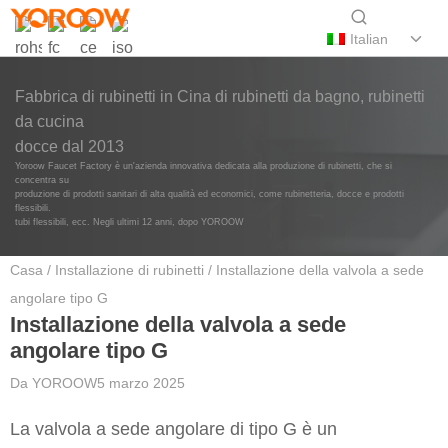
Italian
Fabbrica di rubinetti in Cina di rubinetti da bagno, rubinetti
da cucina
docce dal 2013
Yoroow Faucet Factory è un'azienda innovativa dedicata alla produzione di rubinetti, che si
concentra su
produzione di prodotti sanitari di alta qualità ed economici, come rubinetteria, docce e prodotti
flessibili.
tubi flessibili, ecc. Negli ultimi 12 anni, dopo YOROOW
Casa
/
Installazione di rubinetti
/ Installazione della valvola a sede
angolare tipo G
Installazione della valvola a sede
angolare tipo G
Da
YOROOW
5 marzo 2025
La valvola a sede angolare di tipo G è un