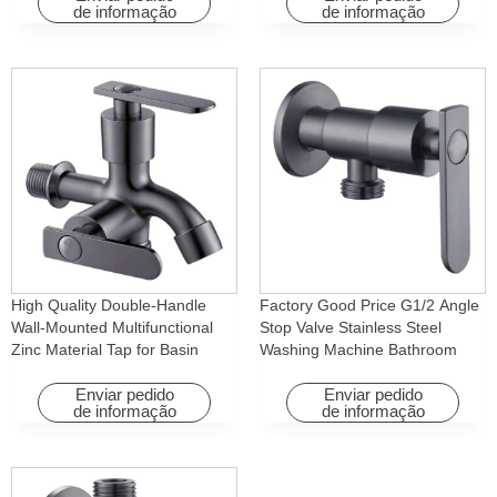
de informação
de informação
apartamentos
High Quality Double-Handle
Factory Good Price G1/2 Angle
Wall-Mounted Multifunctional
Stop Valve Stainless Steel
Zinc Material Tap for Basin
Washing Machine Bathroom
Washing Machine for Graden &
Faucet Accessory for
Homes
Apartments & Hotels
Enviar pedido
Enviar pedido
de informação
de informação