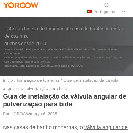
Portuguese
Fábrica chinesa de torneiras de casa de banho, torneiras
de cozinha
duches desde 2013
Yoroow Faucet Factory é uma empresa inovadora dedicada ao fabrico de torneiras, que se
concentra em
fabrico de produtos de louça sanitária de alta qualidade e com boa relação custo-benefício, tais
como torneiras, chuveiros e flexíveis
mangueiras, etc. Durante os últimos 12 anos após a YOROOW
Início
/
Instalação de torneiras
/ Guia de instalação da válvula
angular de pulverização para bidé
Guia de instalação da válvula angular de
pulverização para bidé
Por
YOROOW
março 6, 2025
Nas casas de banho modernas, o
válvula angular de