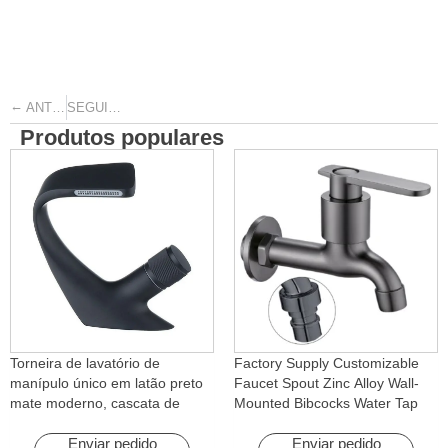
←
→
ANTERIOR
SEGUINTE
Produtos populares
Torneira de lavatório de
Factory Supply Customizable
manípulo único em latão preto
Faucet Spout Zinc Alloy Wall-
mate moderno, cascata de
Mounted Bibcocks Water Tap
água quente e fria com função
for Bathroom Washing Machine
rotativa para hotéis e
Enviar pedido
Enviar pedido