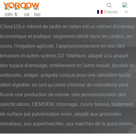
French
Chine1/2Le robinet de jardin en laiton est un robinet d'extérieur
économique et pratique, largement utilisé dans les jardins, les
cours, l'irrigation agricole, l'approvisionnement en eau des
terrasses et autres scènes.1/2 "Interface, adapté à la plupart
des tuyaux d'arrosage, entièrement en laiton moulé, durable et
antirouille, antigel, poignée conçue pour une utilisation facile,
débit réglable, en tant qu'usine chinoise de robinetterie peut
fournir une production de masse, une personnalisation des
spécifications, OEMOEM, chromage, cuivre brossé, traitement
de surface par pulvérisation noire, adapté aux grossistes
mondiaux, aux supermarchés, aux marchés de la quincaillerie.