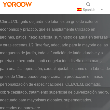
Spanish
China1/2El grifo de jardín de latón es un grifo de exterior
económico y práctico, que es ampliamente utilizado en
jardines, patios, riego agrícola, suministro de agua en terrazas
y otras escenas.1/2 "Interfaz, adecuado para la mayoría de las
mangueras de jardín, toda la fundición de latón, durable y a
prueba de herrumbre, anti-congelación, diseño de la manija
para una fácil operación, caudal ajustable, como una fábrica de
grifos de China puede proporcionar la producción en masa,
personalización de especificaciones, OEMOEM, cromado,
cobre cepillado, tratamiento superficial de pulverización negro,
adecuado para mayoristas globales, supermercados,
mercados de hardware.